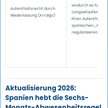
wodurch es für ber
Aufenthaltsrecht durch
Langzeitaufenthalte
Niederlassung (Arraigo)
ihren Aufenthaltsst
spanischen
„Arrai
regularisieren.
Aktualisierung 2026:
Spanien hebt die Sechs-
Monats-Abwesenheitsregel