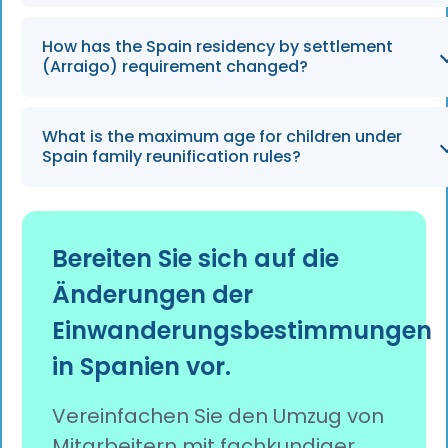
studies.
For people aged over 30, Spanish long-term
How has the Spain residency by settlement
residence cards are now valid for 10 years,
(Arraigo) requirement changed?
replacing the previous 5-year validity period.
The minimum residence requirement for Arraigo
What is the maximum age for children under
has been reduced from three years to two years,
Spain family reunification rules?
allowing eligible residents to regularise their
immigration status more quickly.
The age limit for financially dependent children
eligible for family reunification has increased from
Bereiten Sie sich auf die
21 to 26 years, provided they continue to meet the
Änderungen der
dependency requirements.
Einwanderungsbestimmungen
in Spanien vor.
Vereinfachen Sie den Umzug von
Mitarbeitern mit fachkundiger