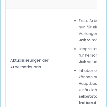
Erste Arbeitse
nun für
ein Ja
Verlängerungen
Jahre
möglich
Langzeitaufen
für Personen
a
Aktualisierungen der
Jahre
lang gült
Arbeitserlaubnis
Inhaber einer 
können neben 
Hauptbeschäft
zusätzliche G
selbstständig
freiberufliche