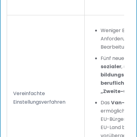
Weniger Bürokr
Anforderungen 
Bearbeitung.
Fünf neue Inte
sozialer
,
sozia
bildungsbezo
beruflicher
,
fa
„Zweite-Cha
Vereinfachte
Einstellungsverfahren
Das
Van-der-
ermöglicht es 
EU-Bürgern, di
EU-Land beschä
vorübergehend 