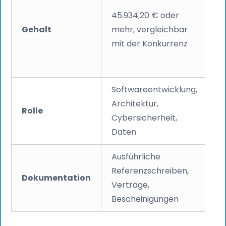
Mi
45.934,20 € oder
j
Gehalt
mehr, vergleichbar
m
mit der Konkurrenz
Ge
Po
Softwareentwicklung,
I
Architektur,
Rolle
J
Cybersicherheit,
t
Daten
Ausführliche
Referenzschreiben,
N
Dokumentation
Verträge,
B
Bescheinigungen