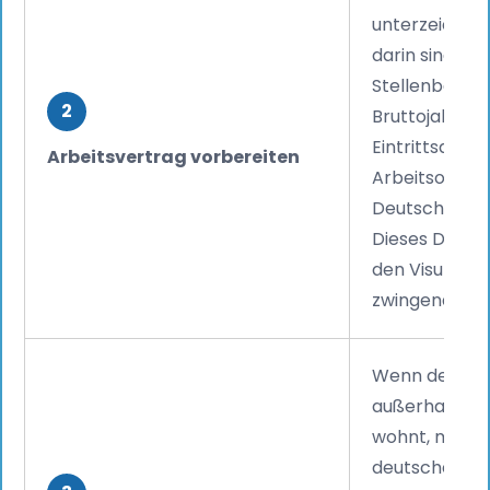
unterzeichnen
darin sind die
Stellenbezeic
2
Bruttojahresg
Eintrittsdatu
Arbeitsvertrag vorbereiten
Arbeitsort in
Deutschland 
Dieses Dokume
den Visuman
zwingend erfo
Wenn der Be
außerhalb De
wohnt, muss 
deutschen Ko