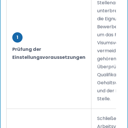
Stellenangeb
unterbreiten, 
die Eignung d
Bewerbers üb
um das Risiko
1
Visumsverwei
Prüfung der
vermeiden. D
Einstellungsvoraussetzungen
gehören die
Überprüfung 
Qualifikatione
Gehaltsvorau
und der Eignu
Stelle.
Schließen Sie
Arbeitsvertr