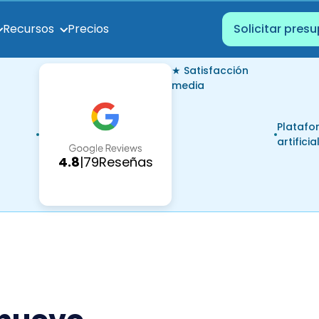
Precios
Recursos
Solicitar pres
★ Satisfacción
media
Platafo
artificia
4.8
|
79
Reseñas