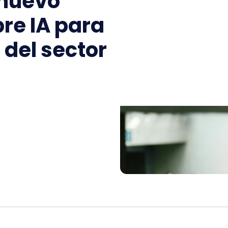
 nuevo
bre IA para
 del sector