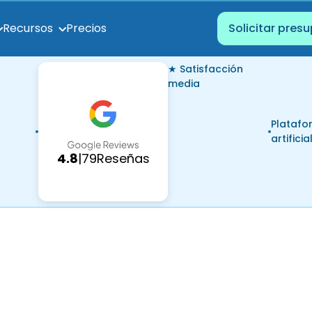
Precios
Recursos
Solicitar pres
★ Satisfacción
media
Platafo
artificia
4.8
|
79
Reseñas