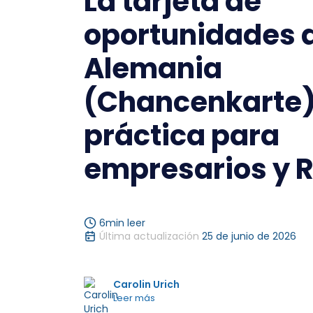
La tarjeta de
oportunidades 
Alemania
(Chancenkarte)
práctica para
empresarios y 
6
min leer
Última actualización
25 de junio de 2026
Carolin Urich
Leer más