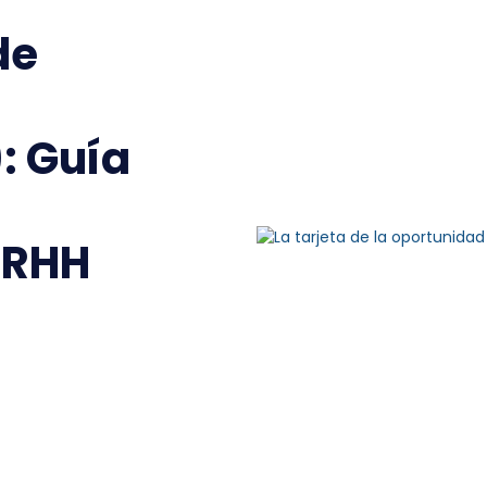
de
: Guía
RRHH