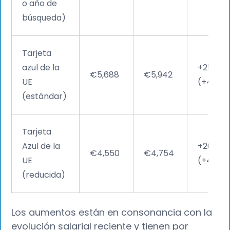
o año de
búsqueda)
Tarjeta
azul de la
+254 €
€5,688
€5,942
UE
(+4,47 
(estándar)
Tarjeta
Azul de la
+204 €
€4,550
€4,754
UE
(+4,48 
(reducida)
Los aumentos están en consonancia con la
evolución salarial reciente y tienen por