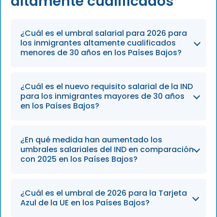
altamente cualificados
¿Cuál es el umbral salarial para 2026 para
los inmigrantes altamente cualificados
menores de 30 años en los Países Bajos?
A partir del 1 de enero de 2026, el salario bruto
¿Cuál es el nuevo requisito salarial de la IND
mensual mínimo exigido a los migrantes
para los inmigrantes mayores de 30 años
altamente cualificados menores de 30 años
en los Países Bajos?
será de 4 357 €.
Para los profesionales de 30 años o más, el
¿En qué medida han aumentado los
umbral salarial actualizado del visado IND
umbrales salariales del IND en comparación
para 2026 se ha fijado en 5.942 € al mes.
con 2025 en los Países Bajos?
Los umbrales salariales experimentaron un
¿Cuál es el umbral de 2026 para la Tarjeta
aumento indexado de aproximadamente el
Azul de la UE en los Países Bajos?
4,5 %, y el requisito para las personas de 30