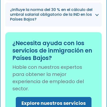
años o más se incrementó en 254 €.
El umbral salarial estándar de la Tarjeta Azul
¿Influye la norma del 30 % en el cálculo del
de la UE coincide con la tasa HSM, fijada en
umbral salarial obligatorio de la IND en los
5.942 €, mientras que el umbral reducido es
Países Bajos?
de 4.754 €.
No, el IND evalúa el cumplimiento basándose
en el salario bruto antes de aplicar la ventaja
¿Necesita ayuda con los
fiscal del 30 % a la remuneración del
servicios de inmigración en
empleado.
Países Bajos?
Hable con nuestros expertos
para obtener la mejor
experiencia de empleado del
sector.
Explore nuestros servicios