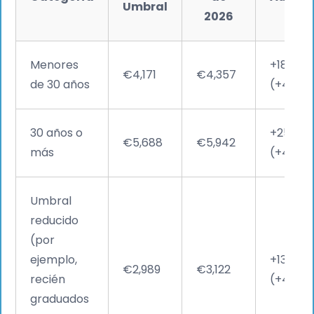
Umbral
2026
Menores
+186 €
€4,171
€4,357
de 30 años
(+4,46 
30 años o
+254 €
€5,688
€5,942
más
(+4,47 
Umbral
reducido
(por
ejemplo,
+133 €
€2,989
€3,122
recién
(+4,45 
graduados