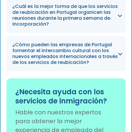
Emparejar a un nuevo empleado con un
¿Cuál es la mejor forma de que los servicios
considerablemente la adaptación a un nuevo
compañero de otro departamento les ayuda
de reubicación en Portugal organicen las
país.
a familiarizarse tanto con el lugar de trabajo
reuniones durante la primera semana de
incorporación?
como con la ciudad. Se prevé que este
sistema siga siendo un componente
fundamental de las estrategias de
Es fundamental reducir al mínimo las
¿Cómo pueden las empresas de Portugal
reubicación exitosas hasta 2026.
reuniones para permitir el descanso y la
fomentar el intercambio cultural con los
adaptación. Abrumar a los nuevos empleados
nuevos empleados internacionales a través
de los servicios de reubicación?
internacionales con sesiones consecutivas
resulta contraproducente para su
integración a largo plazo.
Los equipos deberían invitar a los nuevos
empleados a compartir tradiciones o
¿Necesita ayuda con los
costumbres de su cultura de origen. Esto
servicios de inmigración?
fomenta la inclusión y celebra la diversidad
única que el talento internacional aporta a la
Hable con nuestros expertos
plantilla.
para obtener la mejor
experiencia de empleado del