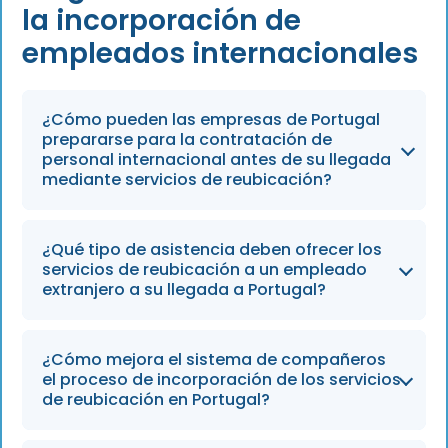
la incorporación de
empleados internacionales
¿Cómo pueden las empresas de Portugal
prepararse para la contratación de
personal internacional antes de su llegada
mediante servicios de reubicación?
Las empresas deberían programar reuniones
¿Qué tipo de asistencia deben ofrecer los
en equipo antes de la llegada y abordar
servicios de reubicación a un empleado
cuestiones prácticas como el alojamiento y
extranjero a su llegada a Portugal?
los impuestos. Para 2026, ofrecer guías
digitales de la ciudad y visitas virtuales a las
Un detalle personal, como que los
¿Cómo mejora el sistema de compañeros
oficinas será una práctica habitual en la
compañeros de trabajo reciban al nuevo
el proceso de incorporación de los servicios
integración del talento internacional.
empleado en el aeropuerto y le entreguen un
de reubicación en Portugal?
paquete de bienvenida con una tarjeta SIM
local y dinero en efectivo, facilita