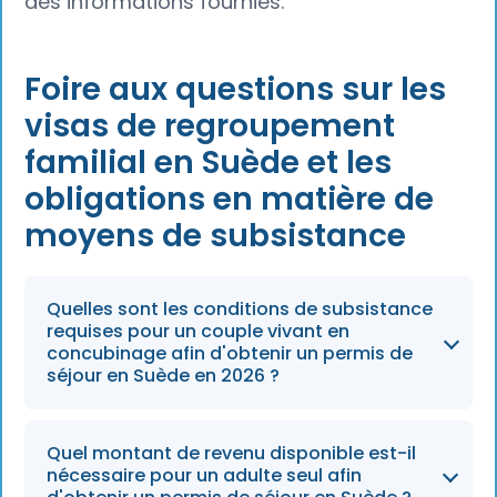
des informations fournies.
Foire aux questions sur les
visas de regroupement
familial en Suède et les
obligations en matière de
moyens de subsistance
Quelles sont les conditions de subsistance
requises pour un couple vivant en
concubinage afin d'obtenir un permis de
séjour en Suède en 2026 ?
Pour les demandes déposées en 2026, les
Quel montant de revenu disponible est-il
conjoints ou partenaires vivant en
nécessaire pour un adulte seul afin