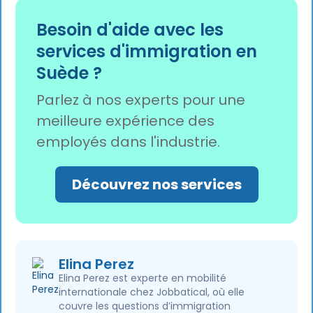
La proposition du gouvernement visant à
augmenter les obligations d'entretien
Besoin d'aide avec les
d'environ 30 % devrait entrer en vigueur le 1er
services d'immigration en
janvier 2027, ce qui signifie que les taux actuels
Suède ?
s'appliqueront tout au long de l'année 2026.
Parlez à nos experts pour une
meilleure expérience des
employés dans l'industrie.
Découvrez nos services
Elina Perez
Elina Perez est experte en mobilité
internationale chez Jobbatical, où elle
couvre les questions d’immigration