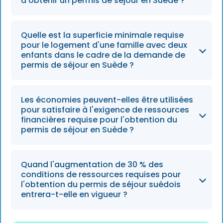
concubinage doivent justifier d'un revenu
d'obtenir un permis de séjour en Suède ?
mensuel disponible de 10 314 SEK après
paiement des frais de logement.
Un parent seul doit disposer d'un revenu
Quelle est la superficie minimale requise
disponible d'au moins 6 243 SEK par mois, une
pour le logement d'une famille avec deux
fois ses frais de logement réels pris en
enfants dans le cadre de la demande de
permis de séjour en Suède ?
compte.
Pour répondre aux critères de logement de
Les économies peuvent-elles être utilisées
2026, une famille composée de deux adultes
pour satisfaire à l'exigence de ressources
et de deux enfants a généralement besoin
financières requise pour l'obtention du
permis de séjour en Suède ?
d'un logement comprenant au moins deux
pièces et une cuisine.
Oui, la preuve de la possession d'actifs
Quand l'augmentation de 30 % des
imposables ou d'une épargne suffisante pour
conditions de ressources requises pour
subvenir aux besoins de la famille pendant
l'obtention du permis de séjour suédois
entrera-t-elle en vigueur ?
deux ans peut être présentée à la place de
sources de revenus mensuels.