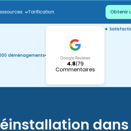
Tarification
essources
Obtenir 
★ Satisfact
7 000 déménagements
4.8
|
79
Commentaires
éinstallation dans 