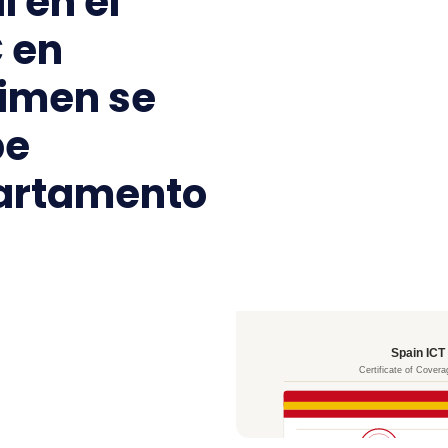
 en el
C en
gimen se
be
partamento