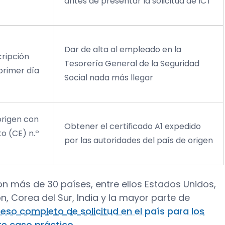
antes de presentar la solicitud de ICT
Dar de alta al empleado en la
cripción
Tesorería General de la Seguridad
 primer día
Social nada más llegar
origen con
Obtener el certificado A1 expedido
o (CE) n.º
por las autoridades del país de origen
on más de 30 países, entre ellos Estados Unidos,
n, Corea del Sur, India y la mayor parte de
ceso completo de solicitud en el país para los
te caso práctico
.