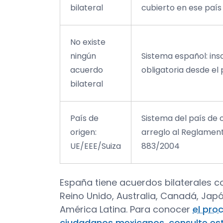
bilateral
cubierto en ese país
No existe
ningún
Sistema español: ins
acuerdo
obligatoria desde el
bilateral
País de
Sistema del país de 
origen:
arreglo al Reglament
UE/EEE/Suiza
883/2004
España tiene acuerdos bilaterales c
Reino Unido, Australia, Canadá, Japó
América Latina. Para conocer
el pro
ciudadanos mexicanos, consulte es