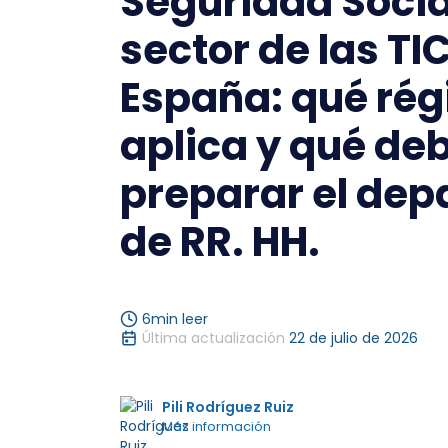
Seguridad Social
sector de las TI
España: qué ré
aplica y qué de
preparar el de
de RR. HH.
6
min leer
Última actualización
22 de julio de 2026
Pili Rodríguez Ruiz
Más información