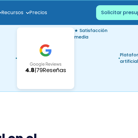
Precios
Recursos
Solicitar pres
★ Satisfacción
media
Platafo
artificia
4.8
|
79
Reseñas