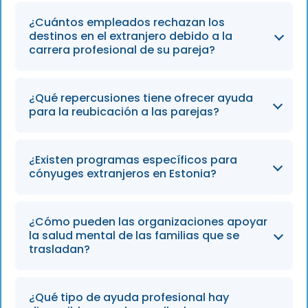
¿Cuántos empleados rechazan los
destinos en el extranjero debido a la
carrera profesional de su pareja?
Las encuestas indican que el 75 % de las
¿Qué repercusiones tiene ofrecer ayuda
empresas señalan que sus empleados
para la reubicación a las parejas?
rechazan los traslados internacionales debido
a preocupaciones relacionadas con la
Las empresas han observado un aumento del
carrera profesional de su pareja, una
¿Existen programas específicos para
33 % en el rendimiento de los empleados
cónyuges extranjeros en Estonia?
tendencia que se prevé que siga siendo un
cuando se ofrece apoyo específico a las
obstáculo importante para la captación de
parejas durante el proceso de traslado.
talento en 2026.
Sí, Estonia ofrece el programa «Re-Invent
¿Cómo pueden las organizaciones apoyar
Yourself», cuyo objetivo específico es ayudar
la salud mental de las familias que se
a las parejas de expatriados a integrarse con
trasladan?
éxito en el mercado laboral local.
En 2026, se anima a las empresas a ofrecer
¿Qué tipo de ayuda profesional hay