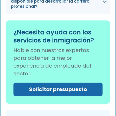
servicios accesibles, como terapia, y a
disponible para desarrollar la carrera
mantener un diálogo abierto para normalizar
profesional?
el apoyo a la salud mental en los traslados
que implican aislamiento.
Las organizaciones pueden ofrecer servicios
de revisión de currículos, prácticas para
¿Necesita ayuda con los
preparar entrevistas y oportunidades de
servicios de inmigración?
empleo con el fin de ayudar a sus socios a
superar las dificultades profesionales tras
Hable con nuestros expertos
mudarse al extranjero.
para obtener la mejor
experiencia de empleado del
sector.
Solicitar presupuesto