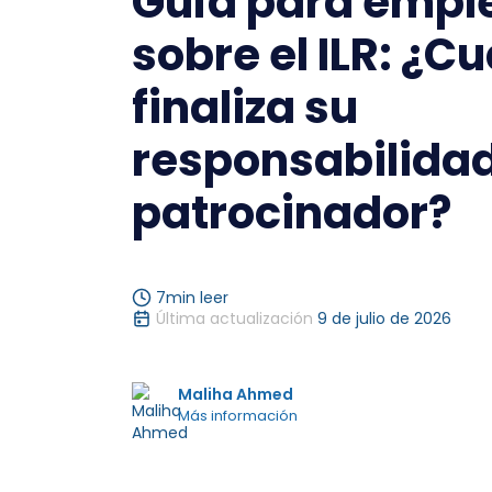
Guía para empl
sobre el ILR: ¿C
finaliza su
responsabilida
patrocinador?
7
min leer
Última actualización
9 de julio de 2026
Maliha Ahmed
Más información