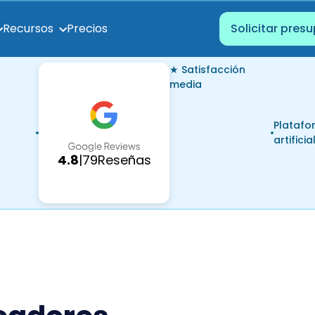
Precios
Recursos
Solicitar pres
★ Satisfacción
media
Platafo
artificia
4.8
|
79
Reseñas