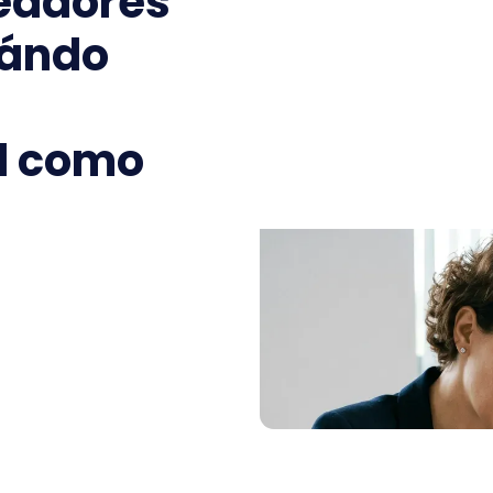
eadores
uándo
d como