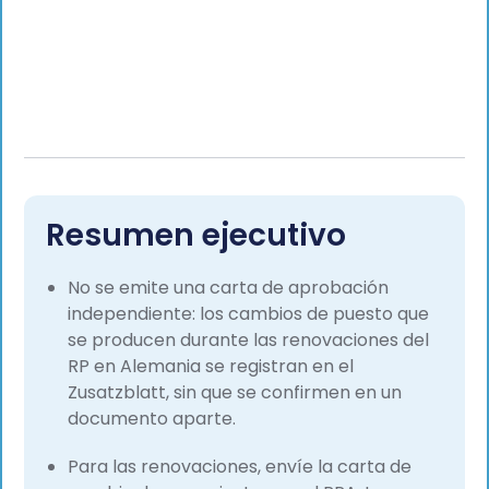
alemán de nivel C1 adquirido en el Goethe-
Institut, una combinación poco habitual en
la gestión de expedientes de inmigración. Su
trabajo abarca las solicitudes de permiso de
trabajo en Alemania, la expedición de
permisos de residencia, el registro de
domicilio (Anmeldung) y el apoyo a la
integración de los empleados que se
trasladan a Berlín y a otras ciudades
alemanas. Ha recibido muy buenos
Resumen ejecutivo
comentarios directos de los clientes,
incluido un testimonio público en LinkedIn de
un empleado de Trade Republic al que
No se emite una carta de aprobación
ayudó a trasladarse a Alemania.
independiente: los cambios de puesto que
se producen durante las renovaciones del
RP en Alemania se registran en el
Zusatzblatt, sin que se confirmen en un
documento aparte.
Para las renovaciones, envíe la carta de