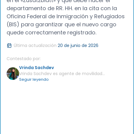
en el «Zusatzblatt» y qué debe hacer el
departamento de RR. HH. en la cita con la
Oficina Federal de Inmigración y Refugiados
(BIS) para garantizar que el nuevo cargo
quede correctamente registrado.
Última actualización
20 de junio de 2026
Contestado por:
Vrinda Sachdev
Vrinda Sachdev es agente de movilidad
global en Jobbatical desde agosto de 2023 y
Seguir leyendo
está especializada en traslados de
empleados a Alemania como parte del
equipo de movilidad global de la plataforma.
Licenciada en Informática por el Aryabhatta
College (Universidad de Delhi) y con
experiencia en diseño de UI/UX con
herramientas como Figma, Adobe Spark,
Framer y Canva, combina su formación
técnica en productos con un dominio del