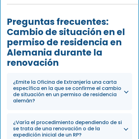
Preguntas frecuentes:
Cambio de situación en el
permiso de residencia en
Alemania durante la
renovación
¿Emite la Oficina de Extranjería una carta
específica en la que se confirme el cambio
de situación en un permiso de residencia
alemán?
No. La Oficina de Extranjería no expide una
¿Varía el procedimiento dependiendo de si
carta de autorización independiente para el
se trata de una renovación o de la
cambio de puesto. Cuando el cambio de
expedición inicial de un RP?