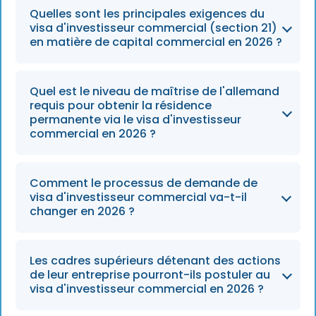
Les investisseurs et les fondateurs
Quelles sont les principales exigences du
d'entreprises peuvent demander un permis
visa d'investisseur commercial (section 21)
d'établissement, qui accorde la résidence
en matière de capital commercial en 2026 ?
permanente, après trois ans d'activité réussie
en Allemagne.
La politique actuelle met l'accent sur la
Quel est le niveau de maîtrise de l'allemand
viabilité et la durabilité à long terme de
requis pour obtenir la résidence
l'entreprise plutôt que d'imposer un seuil
permanente via le visa d'investisseur
commercial en 2026 ?
minimum fixe d'investissement en capital.
Les candidats doivent démontrer qu'ils
Comment le processus de demande de
possèdent des compétences linguistiques en
visa d'investisseur commercial va-t-il
allemand d'un niveau minimum A2 afin de
changer en 2026 ?
pouvoir prétendre à la résidence
permanente après la période de trois ans.
Le processus est simplifié et optimisé grâce à
Les cadres supérieurs détenant des actions
l'adoption généralisée du portail numérique
de leur entreprise pourront-ils postuler au
de résidence, qui réduit la paperasserie et les
visa d'investisseur commercial en 2026 ?
délais de traitement.