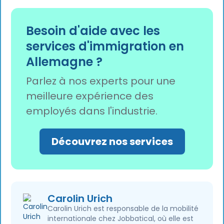
Oui, les cadres supérieurs qui détiennent des
actions de l'entreprise peuvent présenter une
Besoin d'aide avec les
demande en combinant leurs responsabilités
services d'immigration en
de gestion et leurs activités d'investissement
Allemagne ?
dans le cadre d'un permis de séjour unique et
unifié.
Parlez à nos experts pour une
meilleure expérience des
employés dans l'industrie.
Découvrez nos services
Carolin Urich
Carolin Urich est responsable de la mobilité
internationale chez Jobbatical, où elle est