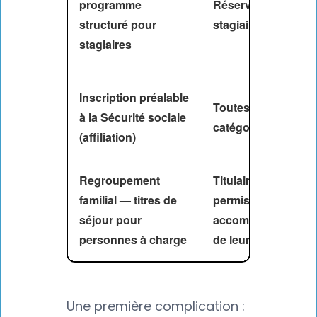
programme
Réservé aux
structuré pour
stagiaires
stagiaires
Inscription préalable
Toutes les
à la Sécurité sociale
catégories
(affiliation)
Regroupement
Titulaires d'un
familial — titres de
permis
séjour pour
accompagnés
personnes à charge
de leur famille
Une première complication :