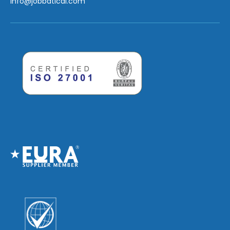
info
@jobbatical.com