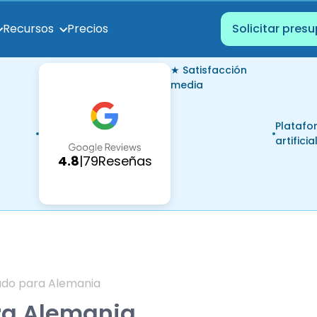
Precios
Recursos
Solicitar pres
★ Satisfacción
media
Platafo
artificia
4.8
|
79
Reseñas
sado para Alemania
ara Alemania