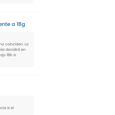
ente a 18g
no coinciden. La
ada decidirá en
jo 18b si
ia si el