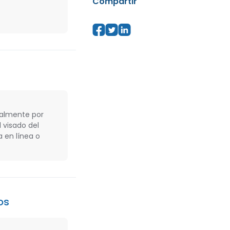
Compartir
cialmente por
 visado del
a en línea o
os