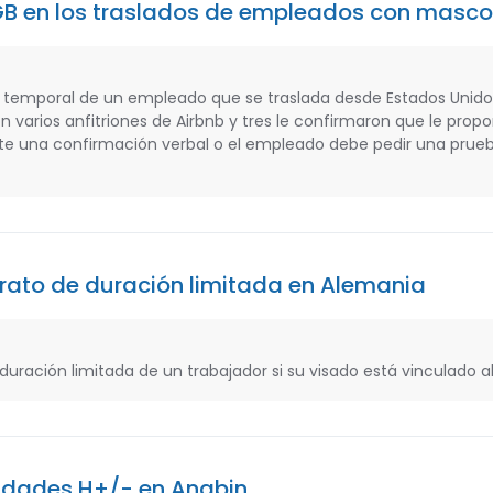
GB en los traslados de empleados con masc
to temporal de un empleado que se traslada desde Estados Unid
 varios anfitriones de Airbnb y tres le confirmaron que le prop
e una confirmación verbal o el empleado debe pedir una prueb
trato de duración limitada en Alemania
duración limitada de un trabajador si su visado está vinculado 
idades H+/- en Anabin