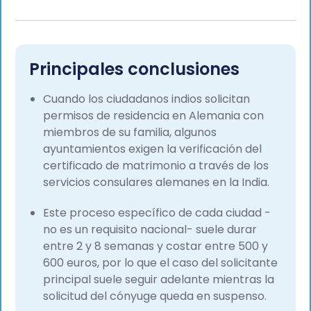
misma empresa y las renovaciones de permisos
de residencia en virtud de la
Fachkräfteeinwanderungsgesetz. Ha prestado
apoyo en más de 1 500 traslados a Alemania y
publica regularmente guías prácticas para
Principales conclusiones
empleadores sobre los trámites de la Agencia
Federal de Empleo (Bundesagentur für Arbeit) y la
Cuando los ciudadanos indios solicitan
Oficina de Extranjería (Ausländerbehörde), las
reformas de la Tarjeta Azul de la UE y el marco
permisos de residencia en Alemania con
normativo alemán en constante evolución en
miembros de su familia, algunos
materia de trabajadores cualificados.
ayuntamientos exigen la verificación del
certificado de matrimonio a través de los
servicios consulares alemanes en la India.
Este proceso específico de cada ciudad -
no es un requisito nacional- suele durar
entre 2 y 8 semanas y costar entre 500 y
600 euros, por lo que el caso del solicitante
principal suele seguir adelante mientras la
solicitud del cónyuge queda en suspenso.