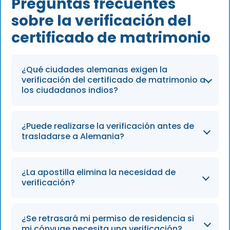
Preguntas frecuentes
sobre la verificación del
certificado de matrimonio
¿Qué ciudades alemanas exigen la
verificación del certificado de matrimonio a
los ciudadanos indios?
No hay una lista oficial, pero las ciudades con
¿Puede realizarse la verificación antes de
mayor volumen de inmigración india (como
trasladarse a Alemania?
Leipzig) exigen con más frecuencia la
verificación. Los requisitos los determina cada
A veces. Si solicita un visado de reagrupación
oficina de inmigración local.
¿La apostilla elimina la necesidad de
familiar desde la India, el consulado alemán
verificación?
puede realizar una verificación durante la
tramitación inicial del visado. Sin embargo, las
No siempre. Aunque la apostilla satisface los
oficinas locales de inmigración alemanas
¿Se retrasará mi permiso de residencia si
requisitos de la Convención de La Haya,
mi cónyuge necesita una verificación?
pueden solicitar su propia verificación a la