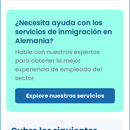
están debidamente certificados.
indios en determinadas ciudades, los
empleadores progresistas incluyen este
coste de 500 a 600 euros en los paquetes
¿Necesita ayuda con los
integrales.
servicios de inmigración en
Alemania?
Hable con nuestros expertos
para obtener la mejor
experiencia de empleado del
sector.
Explore nuestros servicios