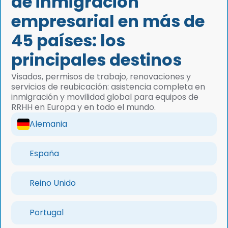
de inmigración
renovaciones de permisos de residencia, la
empresarial en más de
Anmeldung y las vías más rápidas para obtener la
residencia permanente y la ciudadanía en el
45 países: los
marco de las reformas alemanas de 2026. Con
más de 200 casos con una valoración de cinco
principales destinos
estrellas y más de 2.500 traslados facilitados,
publica guías sobre el proceso de retención de
Visados, permisos de trabajo, renovaciones y
talento en Alemania, desde el permiso de trabajo
servicios de reubicación: asistencia completa en
hasta la residencia permanente y la ciudadanía.
inmigración y movilidad global para equipos de
RRHH en Europa y en todo el mundo.
Alemania
España
Reino Unido
Portugal