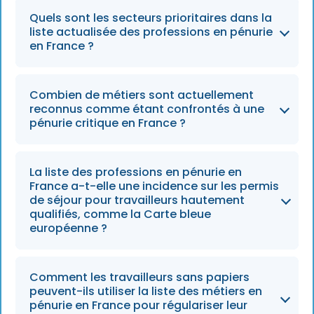
La liste des pénuries de main-d'œuvre pour
Quels sont les secteurs prioritaires dans la
2026 permet aux employeurs de contourner
liste actualisée des professions en pénurie
l'obligation de procéder à une évaluation du
en France ?
marché du travail, ce qui leur permet de
déposer directement des demandes
La liste mise à jour met l'accent sur cinq
Combien de métiers sont actuellement
d'autorisation de travail et d'éviter des mois
secteurs clés : la construction, l'agriculture,
reconnus comme étant confrontés à une
de délais de recrutement.
l'hôtellerie et la restauration, les transports et
pénurie critique en France ?
les services à domicile.
La France recense actuellement 95 métiers
La liste des professions en pénurie en
spécifiques confrontés à des pénuries
France a-t-elle une incidence sur les permis
structurelles de main-d'œuvre, pour lesquels
de séjour pour travailleurs hautement
qualifiés, comme la Carte bleue
le recrutement local s'avère difficile.
européenne ?
Non, les voies réservées aux travailleurs
Comment les travailleurs sans papiers
hautement qualifiés, telles que le « Talent
peuvent-ils utiliser la liste des métiers en
Passport » ou la « Carte bleue européenne »,
pénurie en France pour régulariser leur