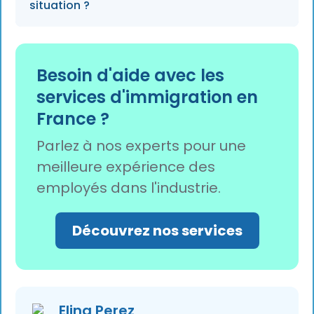
situation ?
reposent sur des seuils de salaire et de
qualification plutôt que sur les professions
spécifiques figurant sur la liste des pénuries.
Dans le cadre des réformes de 2026, les
migrants en situation irrégulière employés
Besoin d'aide avec les
depuis au moins 12 mois dans des secteurs en
services d'immigration en
pénurie de main-d'œuvre peuvent demander
France ?
à régulariser leur situation de leur propre
initiative.
Parlez à nos experts pour une
meilleure expérience des
employés dans l'industrie.
Découvrez nos services
Elina Perez