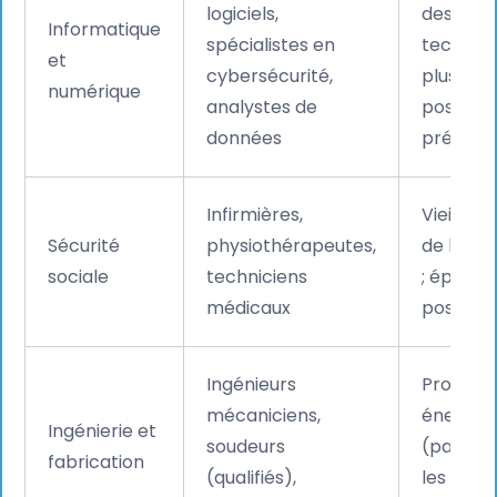
logiciels,
des
Informatique
spécialistes en
technolo
et
cybersécurité,
plus de 
numérique
analystes de
postes 
données
prévus
Infirmières,
Vieillis
Sécurité
physiothérapeutes,
de la po
sociale
techniciens
; épuise
médicaux
post-CO
Ingénieurs
Promoti
mécaniciens,
énergies
Ingénierie et
soudeurs
(par ex
fabrication
(qualifiés),
les éner