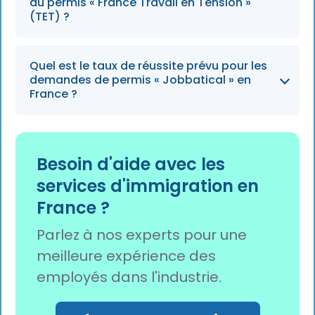
plein d'au moins 24 heures par semaine.
du permis « France Travail en Tension »
(TET) ?
Selon les données du gouvernement, 70 % des
Quel est le taux de réussite prévu pour les
travailleurs embauchés dans le cadre du
demandes de permis « Jobbatical » en
dispositif « Travail en tension » choisissent de
France ?
rester en France à long terme.
Jobbatical affiche un taux d'acceptation de
95 % pour les demandes de permis de travail
Besoin d'aide avec les
en France, aidant ainsi les entreprises de taille
services d'immigration en
moyenne à naviguer sans difficulté dans les
France ?
démarches d'immigration.
Parlez à nos experts pour une
meilleure expérience des
employés dans l'industrie.