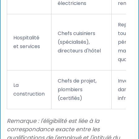
électriciens
renouve
Reprise 
Chefs cuisiniers
tourisme
Hospitalité
(spécialisés),
pénurie 
et services
directeurs d'hôtel
main-d'
qualifiée
Chefs de projet,
Investi
La
plombiers
dans les
construction
(certifiés)
infrastr
Remarque : l'éligibilité est liée à la
correspondance exacte entre les
qualifications de l'employé et l'intitulé du