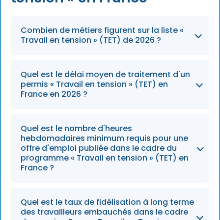
Combien de métiers figurent sur la liste «
Travail en tension » (TET) de 2026 ?
La liste TET 2026 a été élargie ou actualisée
Quel est le délai moyen de traitement d'un
afin d'inclure plus de 50 métiers spécifiques
permis « Travail en tension » (TET) en
confrontés à une pénurie de main-d'œuvre
France en 2026 ?
aiguë en France.
Les employeurs peuvent s'attendre à un délai
Quel est le nombre d'heures
de traitement moyen de 1 à 2 mois en 2026,
hebdomadaires minimum requis pour une
ce qui est nettement plus rapide que les 3 à 6
offre d'emploi publiée dans le cadre du
programme « Travail en tension » (TET) en
mois requis pour les permis de travail
France ?
généraux.
Pour que l'offre d'emploi donne droit à ce
Quel est le taux de fidélisation à long terme
permis, elle doit porter sur un poste à temps
des travailleurs embauchés dans le cadre