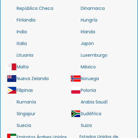
República Checa
Dinamarca
Finlandia
Hungría
India
Irlanda
Italia
Japón
Lituania
Luxemburgo
Malta
México
Nueva Zelanda
Noruega
Filipinas
Polonia
Rumanía
Arabia Saudí
Singapur
Sudáfrica
Suecia
Suiza
Estados Unidos de
Emiratos Árabes Unidos