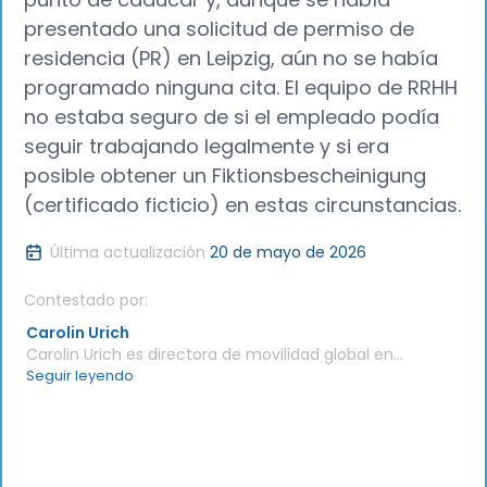
presentado una solicitud de permiso de
residencia (PR) en Leipzig, aún no se había
programado ninguna cita. El equipo de RRHH
no estaba seguro de si el empleado podía
seguir trabajando legalmente y si era
posible obtener un Fiktionsbescheinigung
(certificado ficticio) en estas circunstancias.
Última actualización
20 de mayo de 2026
Contestado por:
Carolin Urich
Carolin Urich es directora de movilidad global en
Jobbatical, especializada en inmigración
Seguir leyendo
corporativa alemana y visados de trabajo
patrocinados por la empresa. Cuenta con un
Máster en Ciencias en Acción Humanitaria por el
University College de Dublín y aporta 10 años de
experiencia en materia de inmigración,