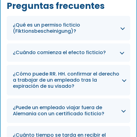
Preguntas frecuentes
¿Qué es un permiso ficticio
(Fiktionsbescheinigung)?
Un permiso ficticio es un certificado temporal
¿Cuándo comienza el efecto ficticio?
que amplía los derechos legales de estancia y
trabajo de un empleado extranjero mientras
El efecto ficticio comienza automáticamente
se tramita su solicitud de permiso de
¿Cómo puede RR. HH. confirmar el derecho
tan pronto como se presenta la solicitud de
residencia. Garantiza el cumplimiento
a trabajar de un empleado tras la
renovación del permiso de residencia antes
expiración de su visado?
continuo tanto por parte del empleador
de que expire el permiso existente. Esta
como del empleado, incluso después de la
continuidad jurídica permite al empleado
expiración del visado.
El departamento de RR. HH. puede solicitar el
¿Puede un empleado viajar fuera de
seguir trabajando sin interrupción.
certificado de residencia ficticia
Alemania con un certificado ficticio?
(Fiktionsbescheinigung) del empleado a la
oficina local de inmigración
Por lo general, el certificado ficticio solo es
(Ausländerbehörde) como prueba escrita de
¿Cuánto tiempo se tarda en recibir el