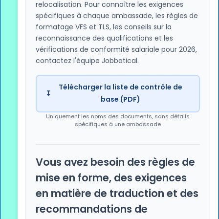
relocalisation. Pour connaître les exigences
déménagement) ; une copie du contrat de
travail précédent dans cet État
spécifiques à chaque ambassade, les règles de
formatage VFS et TLS, les conseils sur la
DATE D'ENTRÉE
reconnaissance des qualifications et les
L'employé peut entrer en France sans visa
vérifications de conformité salariale pour 2026,
après 12 mois, mais doit faire une demande
contactez l'équipe Jobbatical.
de Carte Bleue française dans les 30 jours
suivant son arrivée
Télécharger la liste de contrôle de
↧
DURÉE DU SÉJOUR
base (PDF)
Prévenir les autorités françaises dans le
Uniquement les noms des documents, sans détails
mois suivant l'arrivée ; le non-respect des
spécifiques à une ambassade
délais peut compromettre le droit de séjour
Jobbatical se
Vous avez besoin des règles de
charge de la procédure de préavis de 30
jours et de la demande de Carte Bleue en
mise en forme, des exigences
France pour les transferts intra-UE, évitant
en matière de traduction et des
ainsi le problème de conformité le plus
courant pour les titulaires de la Carte Bleue
recommandations de
qui déménagent.