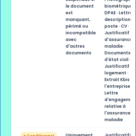
le document
biométriques 
est
DPAE · Lettre 
manquant,
description d
périmé ou
poste · CV ·
incompatible
Justificatif
avec
d'assurance
d'autres
maladie ·
documents
Documents
d'état civil ·
Justificatif d
logement ·
Extrait Kbis d
l'entreprise ·
Lettre
d'engagemen
relative à
l'assurance
maladie
Uniquement
Justificatifs
🡡 Conditionnel