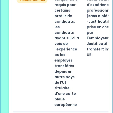
requis pour
d'expérience
certains
professionnel
profils de
(sans diplôm
candidats,
· Justificatif 
les
prise en char
candidats
par
ayant suivi la
l'employeur ·
voie de
Justificatif d
l'expérience
transfert intr
ou les
UE
employés
transférés
depuis un
autre pays
de l'UE
titulaire
d'une carte
bleue
européenne