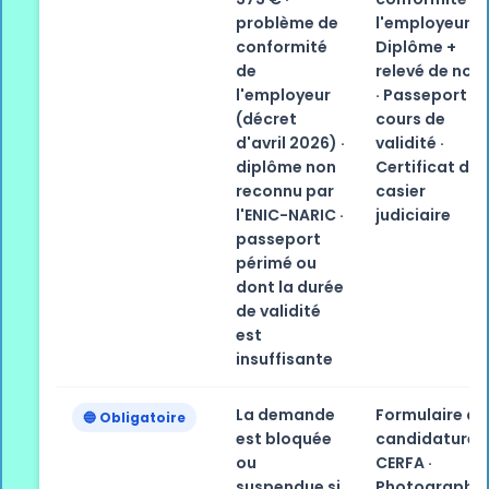
problème de
l'employeur ·
conformité
Diplôme +
de
relevé de not
l'employeur
· Passeport e
(décret
cours de
d'avril 2026) ·
validité ·
diplôme non
Certificat de
reconnu par
casier
l'ENIC-NARIC ·
judiciaire
passeport
périmé ou
dont la durée
de validité
est
insuffisante
La demande
Formulaire de
🔵 Obligatoire
est bloquée
candidature
ou
CERFA ·
suspendue si
Photographie