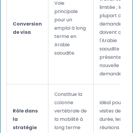
Voie
limitée ; la
principale
plupart des
pour un
Conversion
demandeurs
emploi à long
de visa
doivent quitte
terme en
l'Arabie
Arabie
saoudite pour
saoudite.
présenter un
nouvelle
demande.
Constitue la
colonne
Idéal pour les
Rôle dans
vertébrale de
visites de cou
la
la mobilité à
durée, les
stratégie
long terme
réunions et le