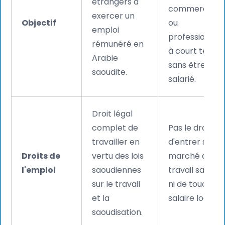
étrangers à
commerciale
exercer un
Objectif
ou
emploi
professionnell
rémunéré en
à court terme
Arabie
sans être
saoudite.
salarié.
Droit légal
complet de
Pas le droit
travailler en
d'entrer sur le
Droits de
vertu des lois
marché du
l'emploi
saoudiennes
travail saoudi
sur le travail
ni de toucher 
et la
salaire local.
saoudisation.