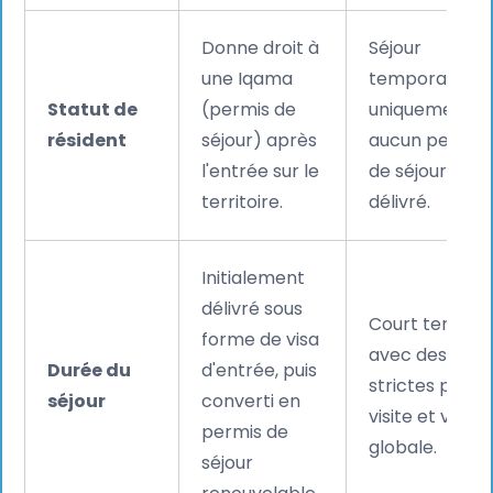
Donne droit à
Séjour
une Iqama
temporaire
Statut de
(permis de
uniquement ;
résident
séjour) après
aucun permis
l'entrée sur le
de séjour
territoire.
délivré.
Initialement
délivré sous
Court terme
forme de visa
avec des limit
Durée du
d'entrée, puis
strictes par
séjour
converti en
visite et validi
permis de
globale.
séjour