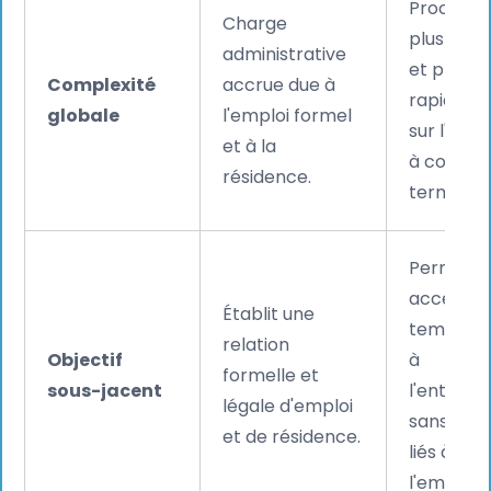
Processu
Charge
plus simp
administrative
et plus
Complexité
accrue due à
rapide ax
globale
l'emploi formel
sur l'acc
et à la
à court
résidence.
terme.
Permet u
accès
Établit une
temporai
relation
Objectif
à
formelle et
sous-jacent
l'entrepr
légale d'emploi
sans droi
et de résidence.
liés à
l'emploi.