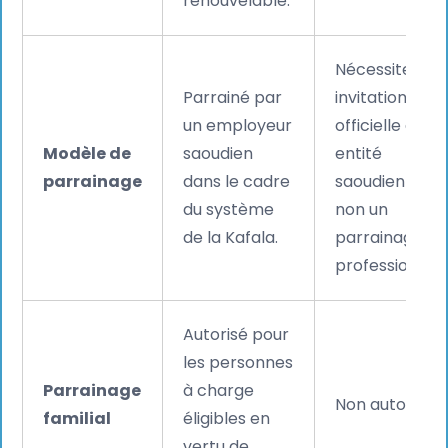
renouvelable.
Nécessite une
Parrainé par
invitation
un employeur
officielle d'une
Modèle de
saoudien
entité
parrainage
dans le cadre
saoudienne, e
du système
non un
de la Kafala.
parrainage
professionnel.
Autorisé pour
les personnes
Parrainage
à charge
Non autorisé.
familial
éligibles en
vertu de