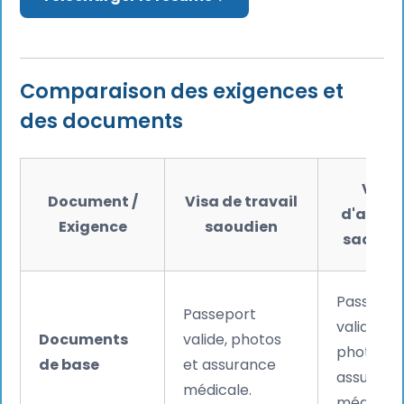
Comparaison des exigences et
des documents
Visa
Document /
Visa de travail
d'affair
Exigence
saoudien
saoudi
Passepor
Passeport
valide,
Documents
valide, photos
photos e
de base
et assurance
assuranc
médicale.
médicale