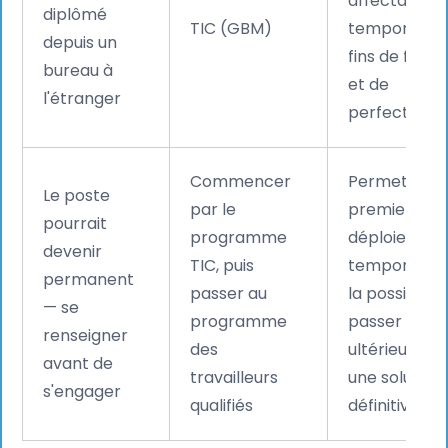
affectations
diplômé
TIC (GBM)
temporaires
depuis un
fins de form
bureau à
et de
l'étranger
perfectionn
Commencer
Permet dans
Le poste
par le
premier tem
pourrait
programme
déploiemen
devenir
TIC, puis
temporaire,
permanent
passer au
la possibilité
— se
programme
passer
renseigner
des
ultérieureme
avant de
travailleurs
une solution
s'engager
qualifiés
définitive.