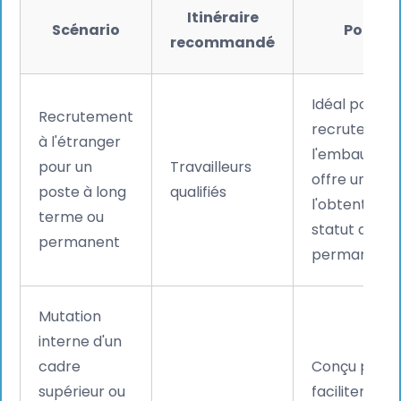
Itinéraire
Scénario
Pourqu
recommandé
Idéal pour le
Recrutement
recrutement
à l'étranger
l'embauche 
pour un
Travailleurs
offre une voi
poste à long
qualifiés
l'obtention 
terme ou
statut de ré
permanent
permanent (
Mutation
interne d'un
cadre
Conçu pour
supérieur ou
faciliter la