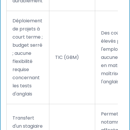
durablement
Déploiement
de projets à
Des coûts m
court terme ;
élevés pour
budget serré
l'employeur 
; aucune
TIC (GBM)
aucune exig
flexibilité
en matière 
requise
maîtrise de
concernant
l'anglais.
les tests
d'anglais
Permet
Transfert
notamment 
d'un stagiaire