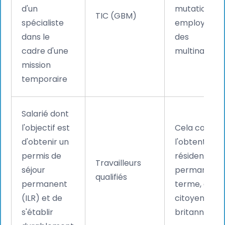
d'un
mutation de
TIC (GBM)
spécialiste
employés au
dans le
des
cadre d'une
multinationa
mission
temporaire
Salarié dont
l'objectif est
Cela compte
d'obtenir un
l'obtention d
permis de
résidence
Travailleurs
séjour
permanente 
qualifiés
permanent
terme, de la
(ILR) et de
citoyenneté
s'établir
britannique.