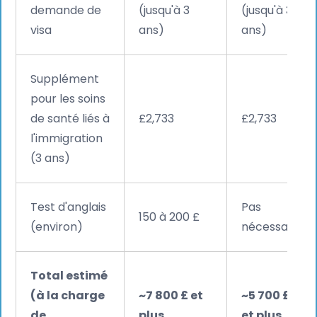
demande de
(jusqu'à 3
(jusqu'à 3
visa
ans)
ans)
Supplément
pour les soins
de santé liés à
£2,733
£2,733
l'immigration
(3 ans)
Test d'anglais
Pas
150 à 200 £
(environ)
nécessaire
Total estimé
(à la charge
~7 800 £ et
~5 700 £
de
plus
et plus