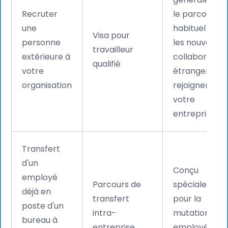
Recruter
le parcours
une
habituel pour
Visa pour
personne
les nouveaux
travailleur
extérieure à
collaborateu
qualifié
votre
étrangers qui
organisation
rejoignent
votre
entreprise.
Transfert
d'un
Conçu
employé
Parcours de
spécialemen
déjà en
transfert
pour la
poste d'un
intra-
mutation des
bureau à
entreprise
employés au