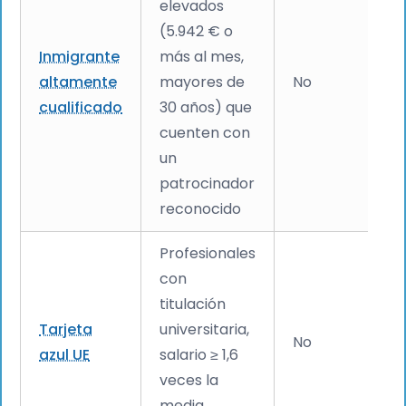
elevados
(5.942 € o
Inmigrante
más al mes,
altamente
mayores de
No
cualificado
30 años) que
cuenten con
un
patrocinador
reconocido
Profesionales
con
titulación
Tarjeta
universitaria,
No
azul UE
salario ≥ 1,6
veces la
media