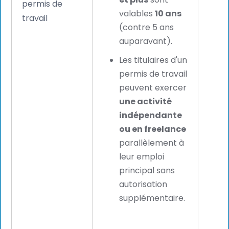
permis de
tand
valables
10 ans
travail
plus
(contre 5 ans
flexib
auparavant).
prof
Les titulaires d'un
peut
permis de travail
à att
peuvent exercer
fidél
une activité
talen
indépendante
ou en freelance
parallèlement à
leur emploi
principal sans
autorisation
supplémentaire.