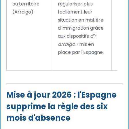
au territoire
régulariser plus
rapi
(Arraigo)
facilement leur
qui a
situation en matière
empl
d'immigration grâce
recru
aux dispositifs
d'«
fidél
arraigo »
mis en
talen
place par l'Espagne.
viven
Espa
Mise à jour 2026 : l'Espagne
supprime la règle des six
mois d'absence