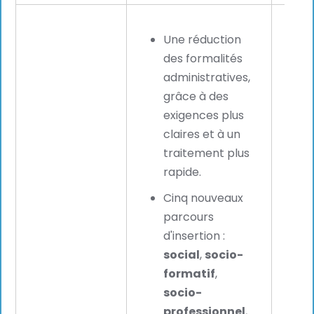
Une réduction
des formalités
administratives,
grâce à des
exigences plus
claires et à un
traitement plus
rapide.
Cinq nouveaux
Les 
parcours
bénéf
d'insertion :
accè
social
,
socio-
rapi
formatif
,
tale
socio-
inte
professionnel
,