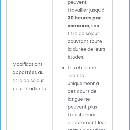
peuvent
travailler jusqu'à
30 heures par
Les 
semaine
, leur
ont 
titre de séjour
accè
couvrant toute
talen
la durée de leurs
unive
études.
doiv
Modifications
Les étudiants
auta
apportées au
inscrits
leur 
titre de séjour
uniquement à
de r
pour étudiants
des cours de
pour 
langue ne
cand
peuvent plus
suivi
transformer
form
directement leur
excl