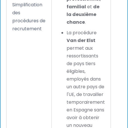
Simplification
et d'
familial
et
de
des
gran
la deuxième
procédures de
flexib
chance
.
recrutement
lorsqu
La procédure
affe
Van der Elst
salar
permet aux
leurs
ressortissants
entit
de pays tiers
de l'
éligibles,
euro
employés dans
un autre pays de
l'UE, de travailler
temporairement
en Espagne sans
avoir à obtenir
un nouveau