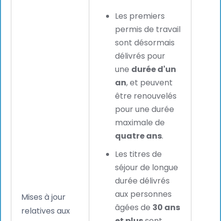
Les premiers
permis de travail
sont désormais
délivrés pour
une
durée d'un
an
, et peuvent
être renouvelés
Une 
pour une durée
valid
maximale de
long
quatre ans
.
perm
Les titres de
de ré
séjour de longue
form
durée délivrés
admi
aux personnes
Mises à jour
liées
âgées de
30 ans
relatives aux
reno
et plus
sont