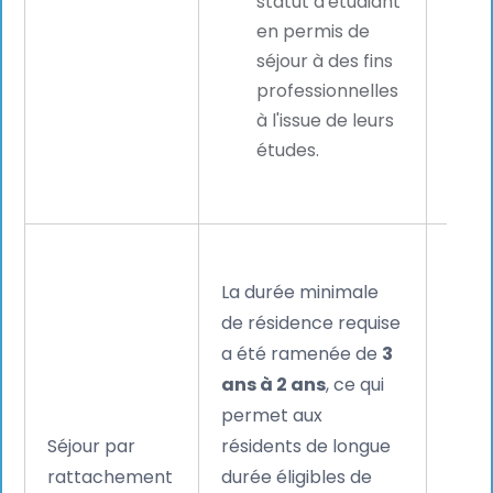
statut d'étudiant
lingu
en permis de
séjour à des fins
professionnelles
à l'issue de leurs
études.
Un p
La durée minimale
nomb
de résidence requise
trava
a été ramenée de
3
pourr
ans à 2 ans
, ce qui
éligi
permet aux
titre
Séjour par
résidents de longue
légal
rattachement
durée éligibles de
empl