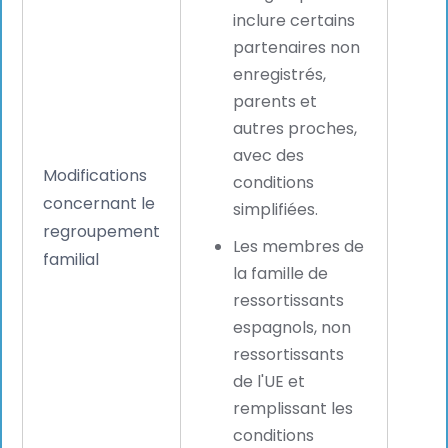
inclure certains
La si
partenaires non
des 
enregistrés,
liées
parents et
reloc
autres proches,
des f
avec des
Modifications
amél
conditions
concernant le
bien
simplifiées.
regroupement
salar
Les membres de
familial
favor
la famille de
fidél
ressortissants
renf
espagnols, non
l'att
ressortissants
affe
de l'UE et
Espa
remplissant les
conditions