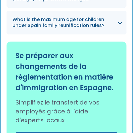
replacing the previous 5-year validity period.
The minimum residence requirement for
What is the maximum age for children
Arraigo has been reduced from three years
under Spain family reunification rules?
to two years, allowing eligible residents to
regularise their immigration status more
The age limit for financially dependent
quickly.
children eligible for family reunification has
Se préparer aux
increased from 21 to 26 years, provided they
changements de la
continue to meet the dependency
requirements.
réglementation en matière
d'immigration en Espagne.
Simplifiez le transfert de vos
employés grâce à l'aide
d'experts locaux.