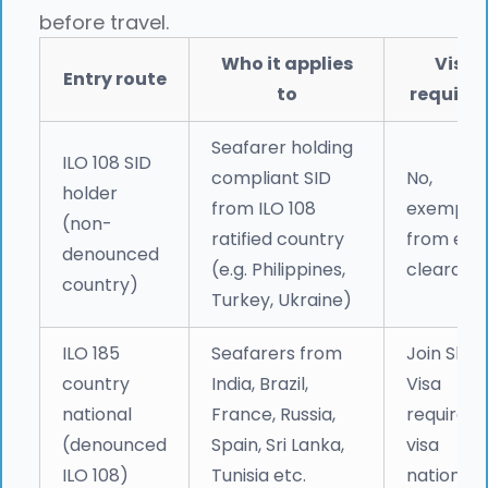
before travel.
Who it applies
Visa
Entry route
to
require
Seafarer holding
ILO 108 SID
compliant SID
No,
holder
from ILO 108
exempt
(non-
ratified country
from ent
denounced
(e.g. Philippines,
clearanc
country)
Turkey, Ukraine)
ILO 185
Seafarers from
Join Ship
country
India, Brazil,
Visa
national
France, Russia,
required (
(denounced
Spain, Sri Lanka,
visa
ILO 108)
Tunisia etc.
national)