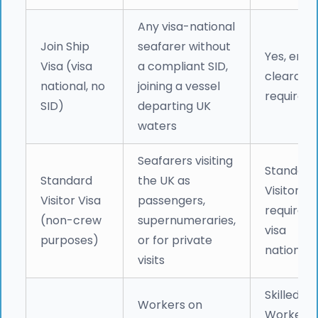
Any visa-national
Join Ship
seafarer without
Yes, entr
Visa (visa
a compliant SID,
clearanc
national, no
joining a vessel
required
SID)
departing UK
waters
Seafarers visiting
Standard
Standard
the UK as
Visitor Vi
Visitor Visa
passengers,
required (
(non-crew
supernumeraries,
visa
purposes)
or for private
national)
visits
Skilled
Workers on
Worker o