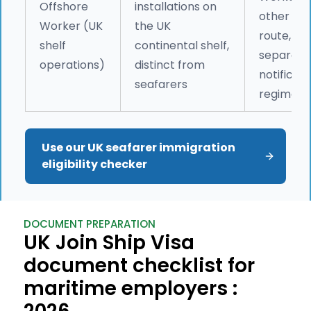
Offshore
installations on
other wo
Worker (UK
the UK
route,
shelf
continental shelf,
separate
operations)
distinct from
notificati
seafarers
regime
Use our UK seafarer immigration 
eligibility checker
DOCUMENT PREPARATION
UK Join Ship Visa
document checklist for
maritime employers :