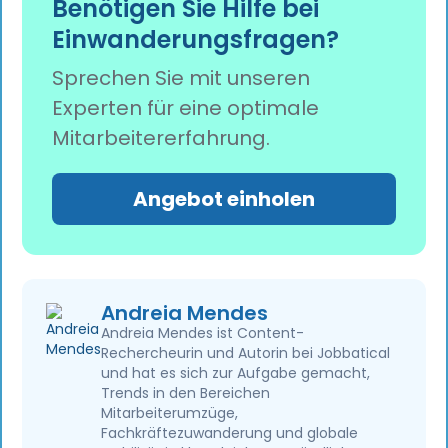
Benötigen Sie Hilfe bei
Spitzenkräfte mithilfe umfassender
Einwanderungsfragen?
Umzugspakete anzuwerben, bis 2026 neue
Höhen erreichen wird.
Sprechen Sie mit unseren
Experten für eine optimale
Mitarbeitererfahrung.
Angebot einholen
Andreia Mendes
Andreia Mendes ist Content-
Rechercheurin und Autorin bei Jobbatical
und hat es sich zur Aufgabe gemacht,
Trends in den Bereichen
Mitarbeiterumzüge,
Fachkräftezuwanderung und globale