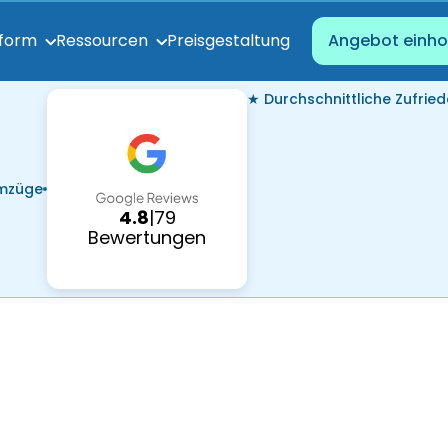
Preisgestaltung
tform
Ressourcen
Angebot einho
★ Durchschnittliche Zufried
Umzüge
4.8
|
79
Bewertungen