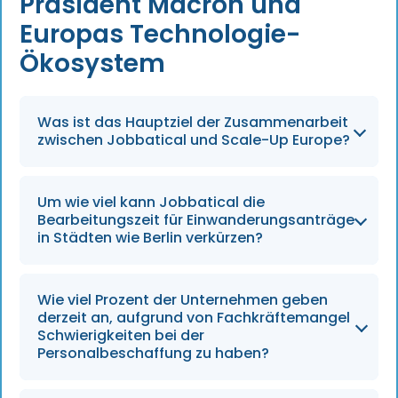
Präsident Macron und
Europas Technologie-
Ökosystem
Was ist das Hauptziel der Zusammenarbeit
zwischen Jobbatical und Scale-Up Europe?
Das vorrangige Ziel besteht darin, den
Um wie viel kann Jobbatical die
Aufstieg europäischer Technologie-
Bearbeitungszeit für Einwanderungsanträge
Marktführer bis zum Jahr 2026 durch eine
in Städten wie Berlin verkürzen?
umfassende Überarbeitung der
Einwanderungsverfahren und den Abbau von
Das beschleunigte Einwanderungsverfahren
Wie viel Prozent der Unternehmen geben
Hindernissen für hochqualifizierte Fachkräfte
von Jobbatical kann die Bearbeitungszeiten
derzeit an, aufgrund von Fachkräftemangel
zu beschleunigen.
von satten 90 Tagen auf nur zwei oder drei
Schwierigkeiten bei der
Personalbeschaffung zu haben?
Tage verkürzen und so die Geschwindigkeit
von Unternehmensumzügen erheblich