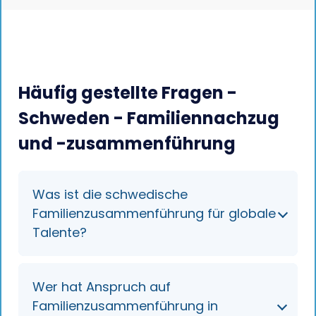
Häufig gestellte Fragen -
Schweden - Familiennachzug
und -zusammenführung
Was ist die schwedische
Familienzusammenführung für globale
Talente?
Dabei handelt es sich um einen Service für
Wer hat Anspruch auf
Aufenthaltsgenehmigungen, mit dem
Familienzusammenführung in
Familienmitglieder von Arbeitnehmern mit