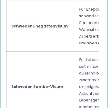
Für Ehepartner
schwedischen 
Personen mit 
Schweden Ehegattenvisum
Wohnsitz oder 
Arbeitserlaubni
Nachweis einer
Für Lebenspart
seit mindesten
außerhalb Sc
zusammenleben
Schweden Sambo-Visum
diejenigen, die 
Ankunft eine
Lebensgemeins
Inhaber einer