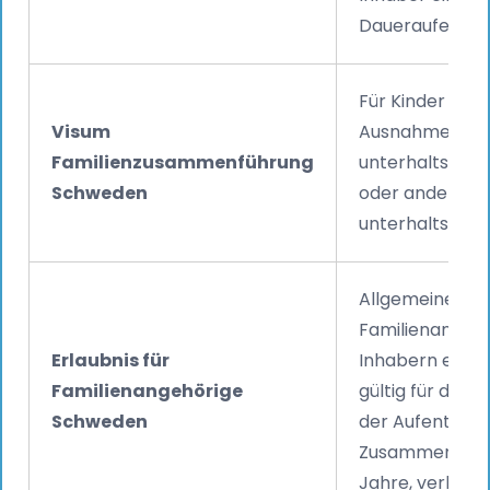
Daueraufentha
Für Kinder unte
Visum
Ausnahmefällen
Familienzusammenführung
unterhaltsbere
Schweden
oder andere Ve
unterhaltsberec
Allgemeiner Auf
Familienangehö
Erlaubnis für
Inhabern einer 
Familienangehörige
gültig für die g
Schweden
der Aufenthalts
Zusammenführe
Jahre, verläng