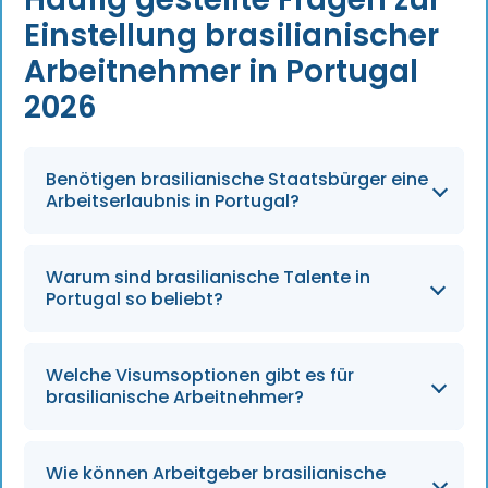
Einstellung brasilianischer
Arbeitnehmer in Portugal
2026
Benötigen brasilianische Staatsbürger eine
Arbeitserlaubnis in Portugal?
Ja, brasilianische Staatsangehörige benötigen
Warum sind brasilianische Talente in
Arbeitsvisa und Aufenthaltsgenehmigungen.
Portugal so beliebt?
Sprachliche Kompatibilität, kulturelle Nähe
Welche Visumsoptionen gibt es für
und hohe Verfügbarkeit von Fachkräften.
brasilianische Arbeitnehmer?
Arbeitgeberfinanzierte Arbeitsvisa und
Wie können Arbeitgeber brasilianische