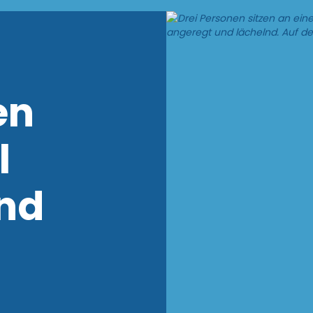
en
l
und