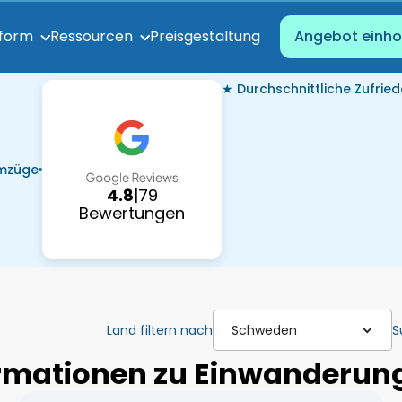
Preisgestaltung
tform
Ressourcen
Angebot einho
★ Durchschnittliche Zufried
Umzüge
4.8
|
79
Bewertungen
Land filtern nach
Schweden
S
ormationen zu Einwanderung