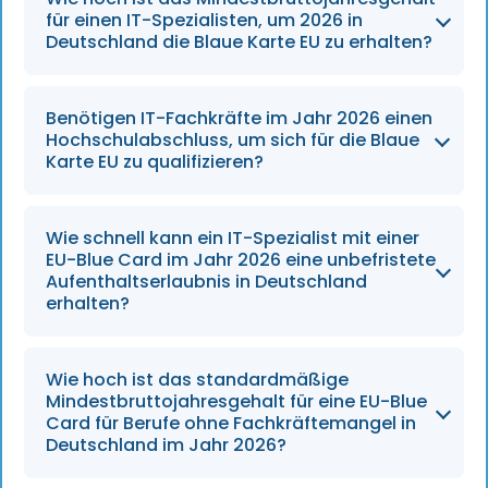
für einen IT-Spezialisten, um 2026 in
Deutschland die Blaue Karte EU zu erhalten?
Das Mindestbruttojahresgehalt, das ein IT-
Benötigen IT-Fachkräfte im Jahr 2026 einen
Spezialist im Jahr 2026 für die EU-Blue Card
Hochschulabschluss, um sich für die Blaue
nachweisen muss, beträgt 45.934,20 €.
Karte EU zu qualifizieren?
Nein. IT-Fachkräfte benötigen keinen
Wie schnell kann ein IT-Spezialist mit einer
Hochschulabschluss, wenn sie mindestens
EU-Blue Card im Jahr 2026 eine unbefristete
drei Jahre einschlägige Berufserfahrung im
Aufenthaltserlaubnis in Deutschland
erhalten?
IT-Bereich nachweisen können, die sie
innerhalb der letzten sieben Jahre erworben
haben.
Ein IT-Spezialist, der eine Blaue Karte EU
Wie hoch ist das standardmäßige
besitzt, kann nach 21 Monaten Beschäftigung
Mindestbruttojahresgehalt für eine EU-Blue
eine Niederlassungserlaubnis beantragen,
Card für Berufe ohne Fachkräftemangel in
Deutschland im Jahr 2026?
wenn er Deutschkenntnisse der Stufe B1
nachweist.