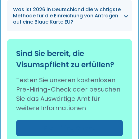
Das standardmäßige
Was ist 2026 in Deutschland die wichtigste
Mindestbruttojahresgehalt für Antragsteller
Methode für die Einreichung von Anträgen
einer EU-Blue Card in allgemeinen (nicht
auf eine Blaue Karte EU?
Mangel-)Berufen beträgt im Jahr 2026
50.700 €.
Anträge auf eine EU-Blue Card werden im
Jahr 2026 hauptsächlich online über das
Sind Sie bereit, die
Portal der deutschen Konsulardienste oder
Visumspflicht zu erfüllen?
über die digitalen Dienste der örtlichen
Ausländerbehörde gestellt.
Testen Sie unseren kostenlosen
Pre-Hiring-Check oder besuchen
Sie das Auswärtige Amt für
weitere Informationen
Pre-Hiring Check