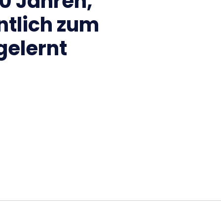
20 Jahren,
ntlich zum
gelernt