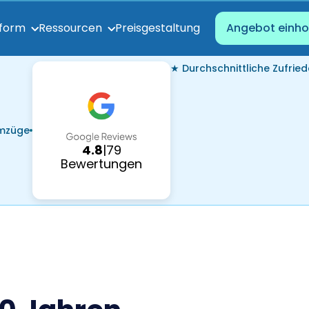
Preisgestaltung
tform
Ressourcen
Angebot einho
★ Durchschnittliche Zufried
Umzüge
4.8
|
79
Bewertungen