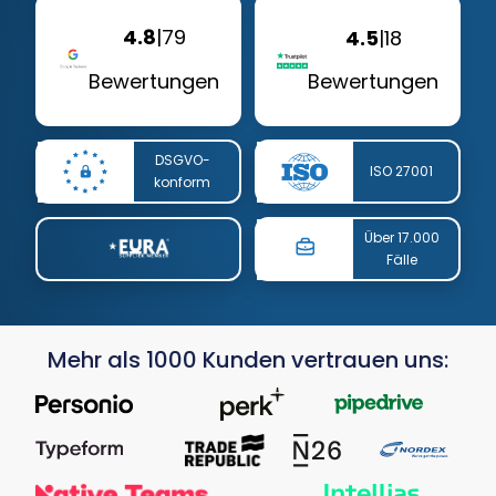
4.8
|
79
4.5
|
18
Bewertungen
Bewertungen
DSGVO-
ISO 27001
konform
Über 17.000
Fälle
Mehr als 1000 Kunden vertrauen uns: