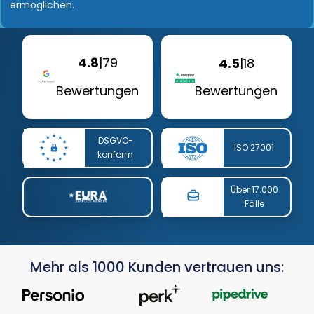
ermöglichen.
4.8
|
79
4.5
|
18
Bewertungen
Bewertungen
DSGVO-
ISO 27001
konform
Über 17.000
Fälle
Mehr als 1000 Kunden vertrauen uns: