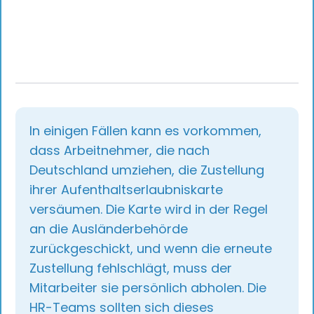
Chancenkarte, dem beschleunigten
Fachkräfteverfahren, unternehmensinternen
Versetzungen sowie der Verlängerung von
Aufenthaltsgenehmigungen im Rahmen des
Fachkräfteeinwanderungsgesetzes. Sie hat mehr
als 1.500 Umzüge nach Deutschland begleitet und
veröffentlicht regelmäßig praktische Leitfäden für
Arbeitgeber zu den Verfahren der Bundesagentur
für Arbeit und der Ausländerbehörde, zu Reformen
In einigen Fällen kann es vorkommen,
der Blauen Karte EU sowie zu den sich
weiterentwickelnden Rahmenbedingungen für
dass Arbeitnehmer, die nach
Fachkräfte in Deutschland.
Deutschland umziehen, die Zustellung
ihrer Aufenthaltserlaubniskarte
versäumen. Die Karte wird in der Regel
an die Ausländerbehörde
zurückgeschickt, und wenn die erneute
Zustellung fehlschlägt, muss der
Mitarbeiter sie persönlich abholen. Die
HR-Teams sollten sich dieses