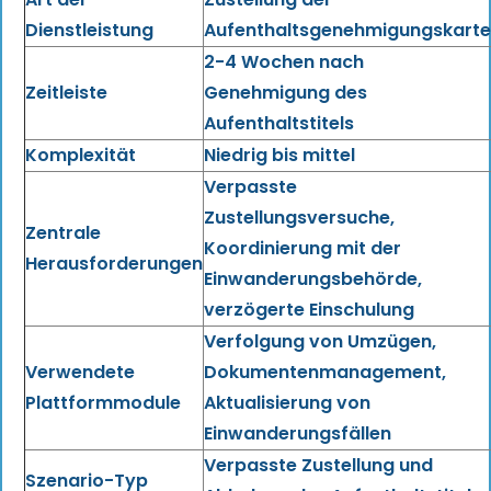
Dienstleistung
Aufenthaltsgenehmigungskart
2-4 Wochen nach
Zeitleiste
Genehmigung des
Aufenthaltstitels
Komplexität
Niedrig bis mittel
Verpasste
Zustellungsversuche,
Zentrale
Koordinierung mit der
Herausforderungen
Einwanderungsbehörde,
verzögerte Einschulung
Verfolgung von Umzügen,
Verwendete
Dokumentenmanagement,
Plattformmodule
Aktualisierung von
Einwanderungsfällen
Verpasste Zustellung und
Szenario-Typ