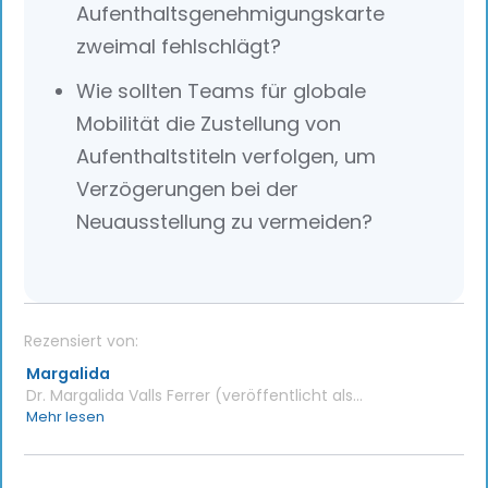
Aufenthaltsgenehmigungskarte
zweimal fehlschlägt?
Wie sollten Teams für globale
Mobilität die Zustellung von
Aufenthaltstiteln verfolgen, um
Verzögerungen bei der
Neuausstellung zu vermeiden?
Rezensiert von:
Margalida
Dr. Margalida Valls Ferrer (veröffentlicht als
Margalida) ist Leiterin des Global Mobility Teams
Mehr lesen
bei Jobbatical und verantwortlich für die
Fallbearbeitung und die Mobilitätsaktivitäten der
Plattform in Deutschland. Als Polyglottin, die