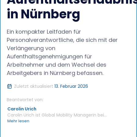
in Nürnberg
Ein kompakter Leitfaden für
Personalverantwortliche, die sich mit der
Verlängerung von
Aufenthaltsgenehmigungen für
Arbeitnehmer und dem Wechsel des
Arbeitgebers in Nürnberg befassen.
Zuletzt aktualisiert
13. Februar 2026
Beantwortet von:
Carolin Urich
Carolin Urich ist Global Mobility Managerin bei
Jobbatical und hat sich auf die Einwanderung von
Mehr lesen
deutschen Unternehmensmitarbeitern sowie auf
arbeitgebergesponserte Arbeitsvisa spezialisiert.