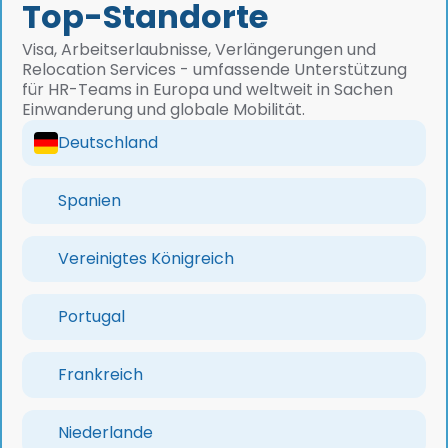
Top-Standorte
Daueraufenthaltsgenehmigung und
Staatsbürgerschaft im Rahmen der deutschen
Visa, Arbeitserlaubnisse, Verlängerungen und
Reformen von 2026. Mit über 200 Fällen mit Fünf-
Relocation Services - umfassende Unterstützung
Sterne-Bewertung und mehr als 2.500
für HR-Teams in Europa und weltweit in Sachen
unterstützten Umzügen veröffentlicht sie
Einwanderung und globale Mobilität.
Leitfäden zum deutschen Weg zur Talentbindung
– von der Arbeitserlaubnis bis hin zur dauerhaften
Deutschland
Aufenthaltserlaubnis und Staatsbürgerschaft.
Spanien
Vereinigtes Königreich
Portugal
Frankreich
Niederlande