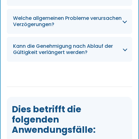
Etwa zwei Monate, abhängig von der
Welche allgemeinen Probleme verursachen
Vollständigkeit des Antrags.
Verzögerungen?
Fehlende Dokumente wie
Kann die Genehmigung nach Ablauf der
Krankenversicherungsnachweise, nicht
Gültigkeit verlängert werden?
unterzeichnete Mietverträge oder verspätete
Briefe des Arbeitgebers.
Am besten vermeiden Sie dies, da eine
Überschreitung der Aufenthaltsdauer zu
Geldstrafen führen kann. Wenden Sie sich bei
Verzögerungen sofort an die
Einwanderungsbehörden.
Dies betrifft die
folgenden
Anwendungsfälle: