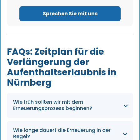
Sprechen Sie mit uns
FAQs: Zeitplan für die
Verlängerung der
Aufenthaltserlaubnis in
Nürnberg
Wie früh sollten wir mit dem
Erneuerungsprozess beginnen?
Idealerweise 6-8 Wochen vor Ablauf der
Wie lange dauert die Erneuerung in der
aktuellen Genehmigung.
Regel?