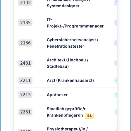
2133
Technik
Systemdesigner
IT-
2135
Technik
Projekt-/Programmmanager
Cybersicherheitsanalyst /
2136
Technik
Penetrationstester
Architekt (Hochbau /
2431
Technik
Städtebau)
2211
Arzt (Krankenhausarzt)
Gesundh
2213
Apotheker
Gesundh
Staatlich geprüfte/r
2231
Gesundh
Krankenpfleger/in
ISL
Physiotherapeut/in /