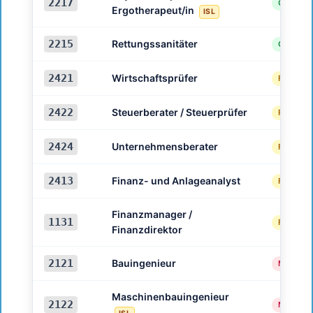
2217
Gesundh
Ergotherapeut/in
ISL
2215
Rettungssanitäter
Gesundh
2421
Wirtschaftsprüfer
Finanze
2422
Steuerberater / Steuerprüfer
Finanze
2424
Unternehmensberater
Finanze
2413
Finanz- und Anlageanalyst
Finanze
Finanzmanager /
1131
Finanze
Finanzdirektor
2121
Bauingenieur
Maschin
Maschinenbauingenieur
2122
Maschin