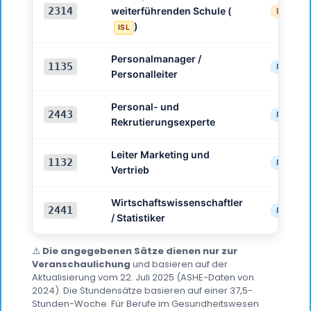
2314
weiterführenden Schule (
Bildung
)
ISL
Personalmanager /
1135
Personal
Personalleiter
Personal- und
2443
Personal
Rekrutierungsexperte
Leiter Marketing und
1132
Personal
Vertrieb
Wirtschaftswissenschaftler
2441
Personal
/ Statistiker
⚠️
Die angegebenen Sätze dienen nur zur
Veranschaulichung
und basieren auf der
Aktualisierung vom 22. Juli 2025 (ASHE-Daten von
2024). Die Stundensätze basieren auf einer 37,5-
Stunden-Woche. Für Berufe im Gesundheitswesen