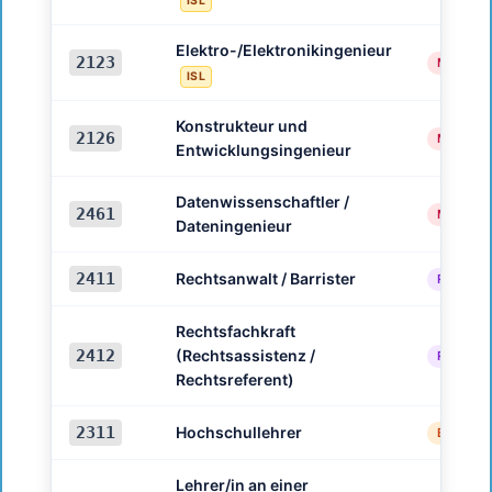
ISL
Elektro-/Elektronikingenieur
2123
Maschin
ISL
Konstrukteur und
2126
Maschin
Entwicklungsingenieur
Datenwissenschaftler /
2461
Maschin
Dateningenieur
2411
Rechtsanwalt / Barrister
Rechtlic
Rechtsfachkraft
2412
(Rechtsassistenz /
Rechtlic
Rechtsreferent)
2311
Hochschullehrer
Bildung
Lehrer/in an einer