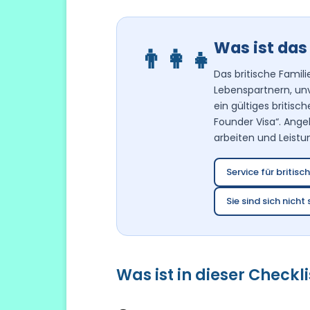
Was ist das
👨‍👩‍👧
Das britische Famil
Lebenspartnern, unv
ein gültiges britisc
Founder Visa“. Angeh
arbeiten und Leist
Service für britis
Sie sind sich nich
Was ist in dieser Checkl