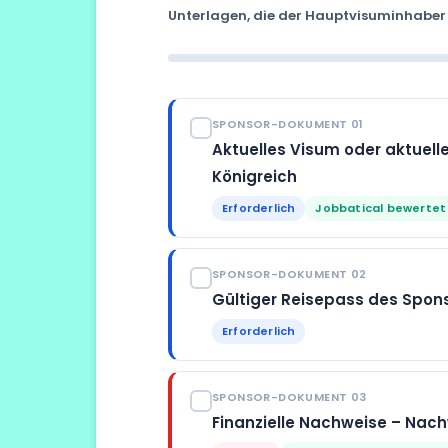
Unterlagen, die der Hauptvisuminhaber 
SPONSOR-DOKUMENT 01
Aktuelles Visum oder aktuel
Königreich
Erforderlich
Jobbatical bewertet
FORMAT
SPONSOR-DOKUMENT 02
eVisa-Freigabecode oder Kopie der a
Gültiger Reisepass des Spon
(sofern noch gültig)
MUSS ENTHALTEN
Erforderlich
Aktuelle Urlaubsart, Ablaufdatum
zur Verknüpfung der Anträge
GÜLTIGKEIT ERFORDERLICH
SPONSOR-DOKUMENT 03
Gültig für die Dauer des Antrags de
Jobbatical generiert die korrekte G
Finanzielle Nachweise – Na
geplanten Aufenthalts im Vereinigte
synchronisierte Bearbeitung zu verhi