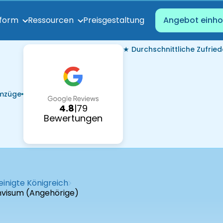
Preisgestaltung
tform
Ressourcen
Angebot einho
★ Durchschnittliche Zufried
Umzüge
4.8
|
79
Bewertungen
inigte Königreich
envisum (Angehörige)