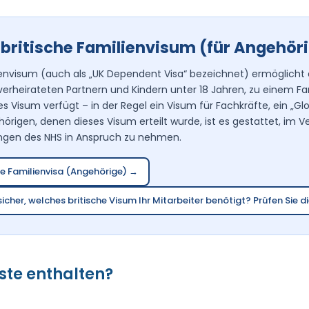
 britische Familienvisum (für Angehör
ienvisum (auch als „UK Dependent Visa“ bezeichnet) ermöglicht
erheirateten Partnern und Kindern unter 18 Jahren, zu einem Fam
hes Visum verfügt – in der Regel ein Visum für Fachkräfte, ein „Gl
örigen, denen dieses Visum erteilt wurde, ist es gestattet, im V
ungen des NHS in Anspruch zu nehmen.
che Familienvisa (Angehörige) →
t sicher, welches britische Visum Ihr Mitarbeiter benötigt? Prüfen Sie
iste enthalten?