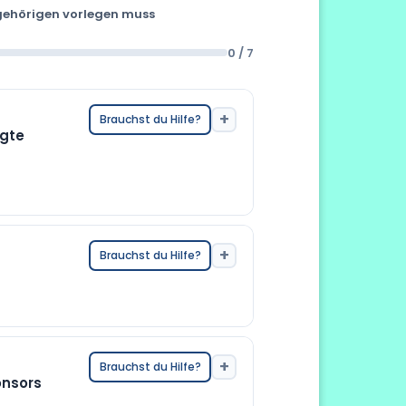
ngehörigen vorlegen muss
0 / 7
+
Brauchst du Hilfe?
igte
+
I)
Brauchst du Hilfe?
hängigen Anwendung mit der
 Verzögerungen bei der Bearbeitung
+
Brauchst du Hilfe?
 Fall des Sponsors, um eine nicht
onsors