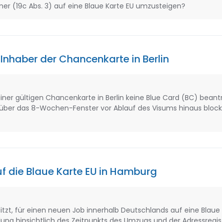
mer (19c Abs. 3) auf eine Blaue Karte EU umzusteigen?
Inhaber der Chancenkarte in Berlin
 einer gültigen Chancenkarte in Berlin keine Blue Card (BC) beant
 über das 8-Wochen-Fenster vor Ablauf des Visums hinaus blockie
f die Blaue Karte EU in Hamburg
tzt, für einen neuen Job innerhalb Deutschlands auf eine Blaue 
lung hinsichtlich des Zeitpunkts des Umzugs und der Adressregis