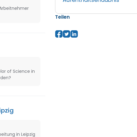
 Arbeitnehmer
Teilen
lor of Science in
rden?
ipzig
eitung in Leipzig