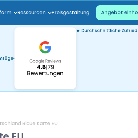
Preisgestaltung
tform
Ressourcen
Angebot einho
★ Durchschnittliche Zufried
Umzüge
4.8
|
79
Bewertungen
tschland Blaue Karte EU
te EU