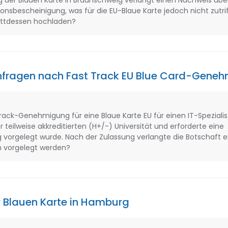
ng der Blauen Karte in Braunschweig verlangt einen Nachweis übe
nsbescheinigung, was für die EU-Blaue Karte jedoch nicht zutrif
tattdessen hochladen?
fragen nach Fast Track EU Blue Card-Gene
t-Track-Genehmigung für eine Blaue Karte EU für einen IT-Spezialis
eilweise akkreditierten (H+/-) Universität und erforderte eine
g vorgelegt wurde. Nach der Zulassung verlangte die Botschaft 
m vorgelegt werden?
r Blauen Karte in Hamburg