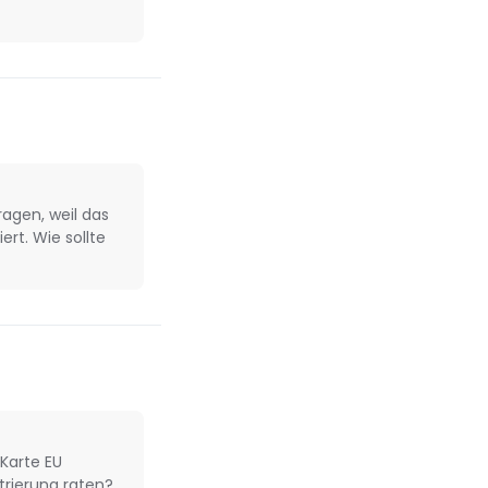
ragen, weil das
rt. Wie sollte
Karte EU
trierung raten?