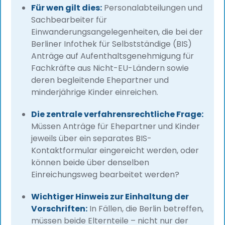
beschleunigte Fachkräfteverfahren. Mit über
Für wen gilt dies:
Personalabteilungen und
700 bearbeiteten Fällen und einer
Sachbearbeiter für
Zufriedenheitsbewertung von 4,9 Sternen
Einwanderungsangelegenheiten, die bei der
veröffentlicht sie Leitfäden für
Personalabteilungen zu den
Berliner Infothek für Selbstständige (BIS)
Terminverfahren bei der Berliner
Anträge auf Aufenthaltsgenehmigung für
Ausländerbehörde und zur Beantragung von
Fachkräfte aus Nicht-EU-Ländern sowie
Familienaufenthaltsgenehmigungen über
deren begleitende Ehepartner und
das BIS-System.
minderjährige Kinder einreichen.
Die zentrale verfahrensrechtliche Frage:
Müssen Anträge für Ehepartner und Kinder
jeweils über ein separates BIS-
Kontaktformular eingereicht werden, oder
können beide über denselben
Einreichungsweg bearbeitet werden?
Wichtiger Hinweis zur Einhaltung der
Vorschriften:
In Fällen, die Berlin betreffen,
müssen beide Elternteile – nicht nur der