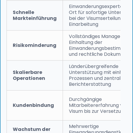
Einwanderungsexperten vo
Schnelle
Ort für sofortige Unterstüt
Markteinführung
bei der Visumserteilung un
Einarbeitung
Vollständiges Management
Einhaltung der
Risikominderung
Einwanderungsbestimmun
und rechtliche Dokumentat
Länderübergreifende
Skalierbare
Unterstützung mit einheitli
Operationen
Prozessen und zentraler
Berichterstattung
Durchgängige
Kundenbindung
Mitarbeitererfahrung vom
Visum bis zur Versetzung
Mehrwertige
Wachstum der
Einwanderungsdienstleistu