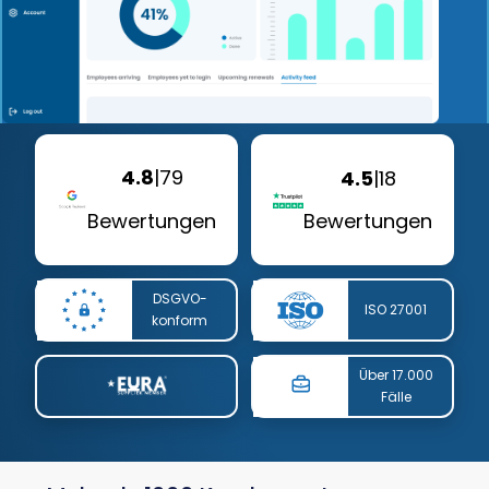
4.8
|
79
4.5
|
18
Bewertungen
Bewertungen
DSGVO-
ISO 27001
konform
Über 17.000
Fälle