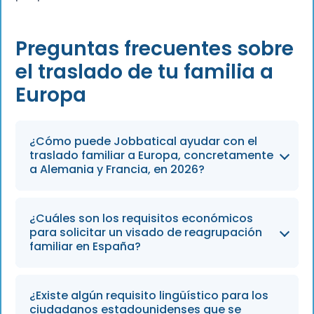
Preguntas frecuentes sobre
el traslado de tu familia a
Europa
¿Cómo puede Jobbatical ayudar con el
traslado familiar a Europa, concretamente
a Alemania y Francia, en 2026?
Jobbatical ofrece un servicio integral de
¿Cuáles son los requisitos económicos
asistencia a las familias que se trasladan a
para solicitar un visado de reagrupación
países como Alemania y Francia,
familiar en España?
encargándose de la preparación de la
documentación y de la logística tras la
Para obtener un visado de residencia por
¿Existe algún requisito lingüístico para los
llegada para garantizar una transición fluida a
motivos no lucrativos en España, debes
ciudadanos estadounidenses que se
lo largo de 2026.