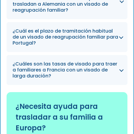
acreditar unos ingresos mensuales de 2.400 €
trasladan a Alemania con un visado de
reagrupación familiar?
para el solicitante principal, más 600 € por
cada familiar a su cargo.
Sí, los cónyuges que se trasladan a Alemania
¿Cuál es el plazo de tramitación habitual
suelen tener que presentar un certificado de
de un visado de reagrupación familiar para
alemán de nivel A1 como parte del proceso
Portugal?
de solicitud del visado de reagrupación
familiar.
En 2026, el plazo de tramitación previsto para
¿Cuáles son las tasas de visado para traer
la reagrupación familiar a través del SEF en
a familiares a Francia con un visado de
Portugal oscila entre 60 y 90 días.
larga duración?
Las tasas para los visados franceses de larga
duración destinados a familiares
¿Necesita ayuda para
acompañantes ascienden aproximadamente
trasladar a su familia a
a 99 € por solicitante, y la tramitación suele
tardar entre 4 y 8 semanas.
Europa?