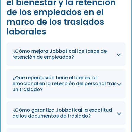
el bienestar y la retención
de los empleados en el
marco de los traslados
laborales
¿Cómo mejora Jobbatical las tasas de
retención de empleados?
Para 2026, las empresas que utilizan
¿Qué repercusión tiene el bienestar
programas integrales de bienestar y apoyo a
emocional en la retención del personal tras
la reubicación, como Jobbatical, seguirán
un traslado?
registrando tasas de rotación de personal
hasta un 22 % más bajas, ya que los
Los empleados con un buen bienestar
¿Cómo garantiza Jobbatical la exactitud
empleados y sus familias se sienten
emocional tienen un 30 % menos de
de los documentos de traslado?
respaldados durante los grandes cambios
probabilidades de dejar el trabajo tras un
vitales.
traslado, un indicador que sigue siendo un KPI