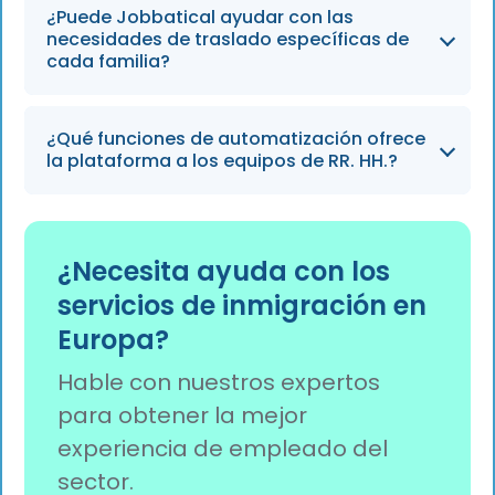
La plataforma utiliza auditorías basadas en
fundamental para los equipos de RR. HH. de
¿Puede Jobbatical ayudar con las
inteligencia artificial y cuenta con expertos en
necesidades de traslado específicas de
cara a 2026.
inmigración para revisar minuciosamente
cada familia?
cada formulario enviado, garantizando que
estén 100 % libres de errores antes de
Sí, la plataforma gestiona los expedientes de
¿Qué funciones de automatización ofrece
remitirlos a las autoridades.
todos los familiares a cargo e incluye
la plataforma a los equipos de RR. HH.?
funciones para concertar citas para servicios
familiares esenciales, como visitas al colegio y
Jobbatical ofrece un seguimiento
revisiones médicas.
automatizado de los casos, una validación
¿Necesita ayuda con los
previa inteligente de los formularios y
servicios de inmigración en
resúmenes semanales de tareas para agilizar
Europa?
los flujos de trabajo administrativos y
garantizar que no se incumplan los plazos.
Hable con nuestros expertos
para obtener la mejor
experiencia de empleado del
sector.