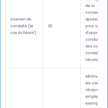
de la
convention,
Examen de
ajoutez 15 
conduite (le
30
pour un per
cas échéant)
d'apprenti
conducteur 
des cours d
conduite so
nécessaires
Minimum po
les cas
réciproque
simples (pa
exemple,