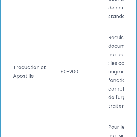
de conduire
standard.
Requis pour 
documents
non europé
; les coûts
Traduction et
50-200
augmenten
Apostille
fonction de 
complexité
de l'urgenc
traitement.
Pour les pa
non signata