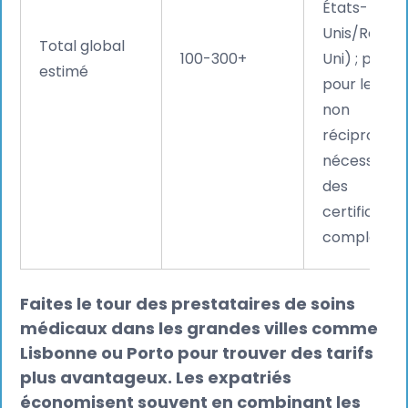
États-
Unis/Roya
Total global
100-300+
Uni) ; plus é
estimé
pour les ca
non
réciproque
nécessitant
des
certificatio
complètes.
Faites le tour des prestataires de soins
médicaux dans les grandes villes comme
Lisbonne ou Porto pour trouver des tarifs
plus avantageux. Les expatriés
économisent souvent en combinant les