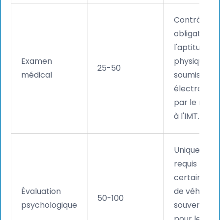
Contrôle
obligatoire 
l'aptitude
Examen
physique ;
25-50
médical
soumission
électroniqu
par le méde
à l'IMT.
Uniquemen
requis pour
certains ty
Évaluation
de véhicules
50-100
psychologique
souvent inut
pour les pe