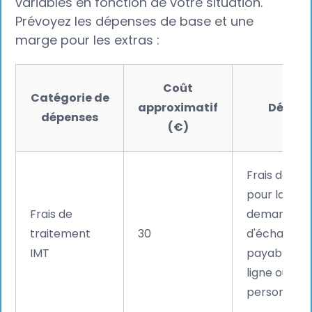
variables en fonction de votre situation.
Prévoyez les dépenses de base et une
marge pour les extras :
Coût
Catégorie de
approximatif
Détails
dépenses
(€)
Frais de ba
pour la
Frais de
demande
traitement
30
d'échange,
IMT
payables e
ligne ou en
personne.