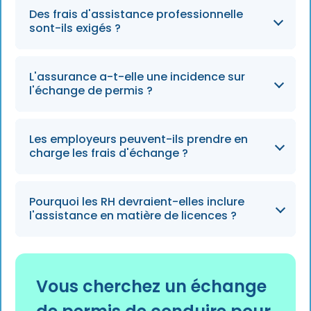
Les coûts comprennent les frais IMT, les
Des frais d'assistance professionnelle
rapports médicaux, les traductions et les frais
sont-ils exigés ?
administratifs.
Facultatif, mais une assistance
L'assurance a-t-elle une incidence sur
professionnelle accélère le traitement et
l'échange de permis ?
réduit les erreurs.
Non, mais une assurance est obligatoire dès
Les employeurs peuvent-ils prendre en
lors que vous conduisez légalement au
charge les frais d'échange ?
Portugal.
Oui, beaucoup l'incluent dans les programmes
Pourquoi les RH devraient-elles inclure
de relocalisation.
l'assistance en matière de licences ?
Il améliore la mobilité des employés et leur
expérience en matière de déménagement.
Vous cherchez un échange