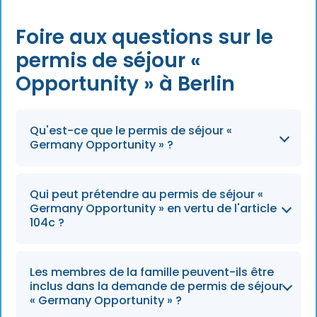
Foire aux questions sur le
permis de séjour «
Opportunity » à Berlin
Qu'est-ce que le permis de séjour «
Germany Opportunity » ?
Le permis de séjour « Opportunity », instauré
Qui peut prétendre au permis de séjour «
en vertu de l'article 104c de la loi sur le séjour
Germany Opportunity » en vertu de l'article
des étrangers, permet aux ressortissants
104c ?
étrangers éligibles de se créer les conditions
nécessaires à l'obtention d'un statut de
Les candidats doivent déjà être titulaires d'un
Les membres de la famille peuvent-ils être
résident permanent en Allemagne. À l'horizon
titre de séjour conformément à l'article 104c
inclus dans la demande de permis de séjour
2026, il reste une voie essentielle pour les
de la loi sur le séjour des étrangers
« Germany Opportunity » ?
personnes bien intégrées qui souhaitent