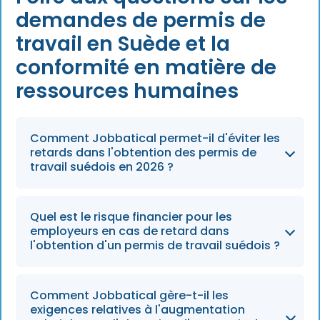
demandes de permis de
travail en Suède et la
conformité en matière de
ressources humaines
Comment Jobbatical permet-il d'éviter les
retards dans l'obtention des permis de
travail suédois en 2026 ?
Jobbatical utilise un service de stockage
Quel est le risque financier pour les
sécurisé pour effectuer des analyses
employeurs en cas de retard dans
approfondies des documents, ce qui lui
l'obtention d'un permis de travail suédois ?
permet de détecter 95 % des problèmes
avant le dépôt des dossiers, garantissant ainsi
Selon les estimations du secteur, un seul
Comment Jobbatical gère-t-il les
un parcours sans encombre aux talents
retard administratif peut coûter à un
exigences relatives à l'augmentation
internationaux à l'approche de 2026.