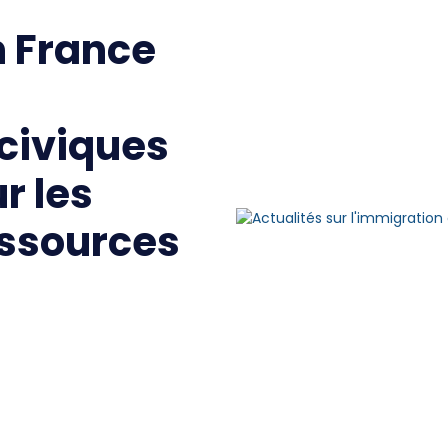
n France
 civiques
r les
essources