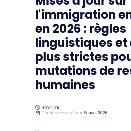
Mises à jour sur
l'immigration e
en 2026 : règles
linguistiques et
plus strictes pou
mutations de r
humaines
4
min lire
Dernière mise à jour
15 avril 2026