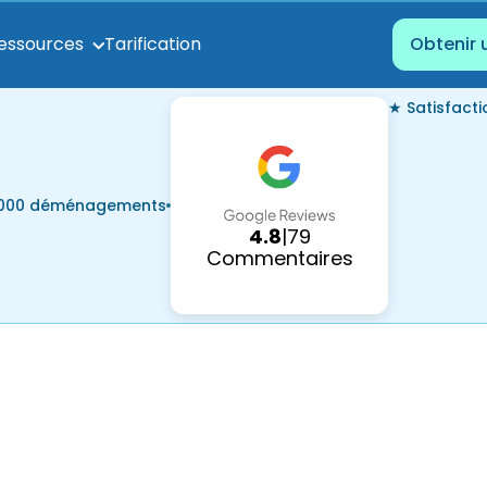
Tarification
essources
Obtenir 
★ Satisfact
7 000 déménagements
4.8
|
79
Commentaires