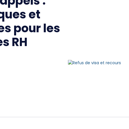
 appels :
ques et
es pour les
es RH