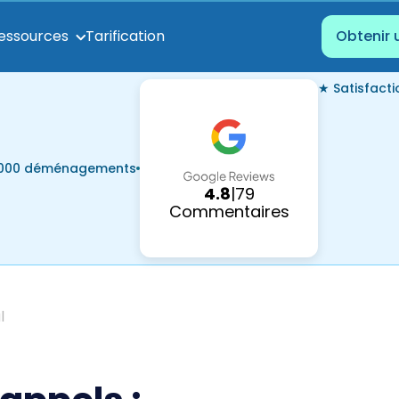
Tarification
essources
Obtenir 
★ Satisfact
7 000 déménagements
4.8
|
79
Commentaires
l